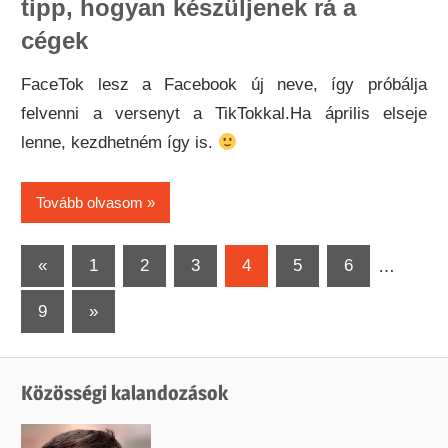
tipp, hogyan készüljenek rá a
cégek
FaceTok lesz a Facebook új neve, így próbálja
felvenni a versenyt a TikTokkal.Ha április elseje
lenne, kezdhetném így is.
Tovább olvasom
Bejegyzések
Previous
«
1
2
3
4
5
6
…
Posts
lapozása
Next
9
»
Posts
Közösségi kalandozások