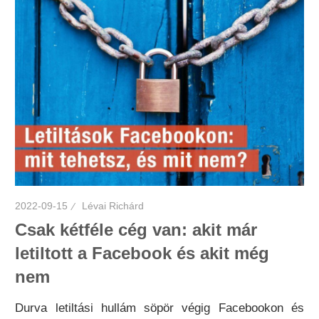
2022-09-15
Lévai Richárd
Csak kétféle cég van: akit már
letiltott a Facebook és akit még
nem
Durva letiltási hullám söpör végig Facebookon és