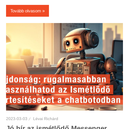
Tovább olvasom
2023-03-03
Lévai Richárd
Jó hír az ismétlődő Messenger