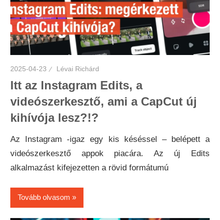
2025-04-23
Lévai Richárd
Itt az Instagram Edits, a
videószerkesztő, ami a CapCut új
kihívója lesz?!?
Az Instagram -igaz egy kis késéssel – belépett a
videószerkesztő appok piacára. Az új Edits
alkalmazást kifejezetten a rövid formátumú
Tovább olvasom