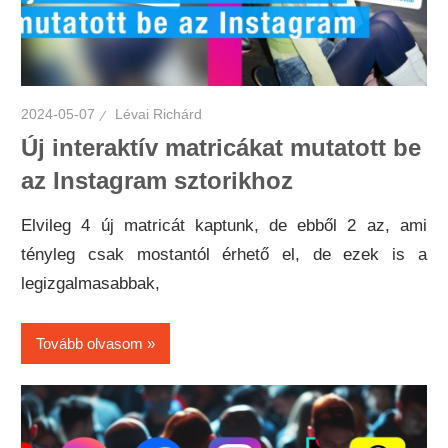
2024-05-07
Lévai Richárd
Új interaktív matricákat mutatott be
az Instagram sztorikhoz
Elvileg 4 új matricát kaptunk, de ebből 2 az, ami
tényleg csak mostantól érhető el, de ezek is a
legizgalmasabbak,
Tovább olvasom