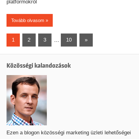
platformokról
Tovább olvasom
Bejegyzések
Next
1
2
3
…
10
»
Posts
lapozása
Közösségi kalandozások
Ezen a blogon közösségi marketing üzleti lehetőségei