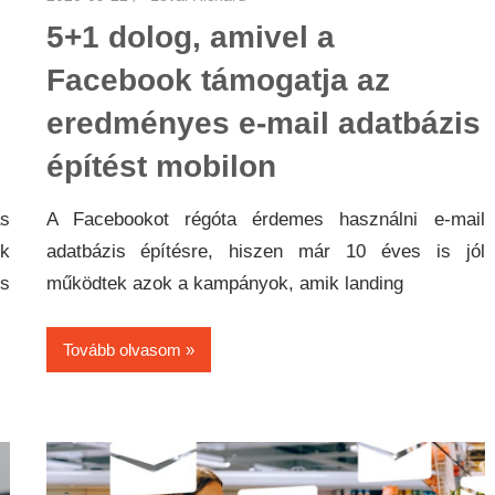
5+1 dolog, amivel a
Facebook támogatja az
eredményes e-mail adatbázis
építést mobilon
s
A Facebookot régóta érdemes használni e-mail
ok
adatbázis építésre, hiszen már 10 éves is jól
is
működtek azok a kampányok, amik landing
Tovább olvasom