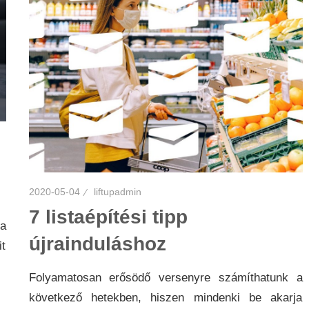
,
2020-05-04
liftupadmin
7 listaépítési tipp
a
újrainduláshoz
t
Folyamatosan erősödő versenyre számíthatunk a
következő hetekben, hiszen mindenki be akarja