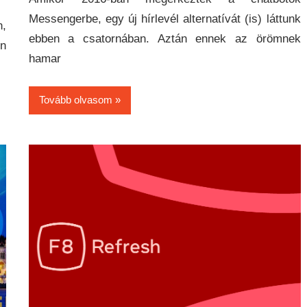
Messengerbe, egy új hírlevél alternatívát (is) láttunk
n,
ebben a csatornában. Aztán ennek az örömnek
en
hamar
Tovább olvasom