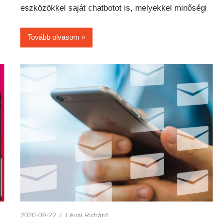
eszközökkel saját chatbotot is, melyekkel minőségi
Tovább olvasom
2020-09-22
Lévai Richárd