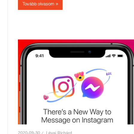
Tovább olvasom
2020-09-30
Lévai Richárd