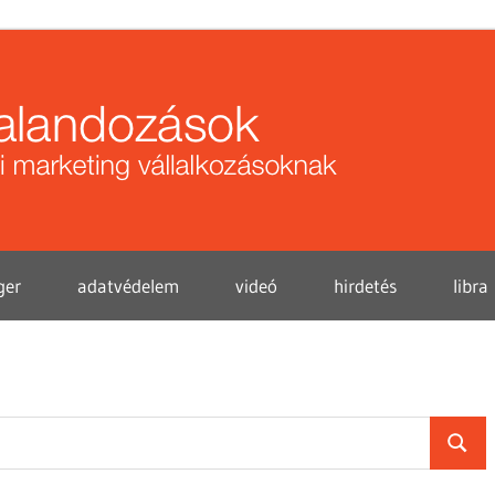
Közö
kalan
ger
adatvédelem
videó
hirdetés
libra
Searc