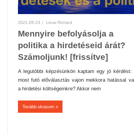
2021-09-23
Lévai Richárd
Mennyire befolyásolja a
politika a hirdetéseid árát?
Számoljunk! [frissítve]
A legutóbbi képzésünkön kaptam egy jó kérdést:
most futó előválasztás vajon mekkora hatással v
a hirdetési költségeinkre? Akkor nem
Tovább olvasom