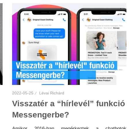
2022-05-25
Lévai Richárd
Visszatér a “hírlevél” funkció
Messengerbe?
Amikor 2016-ban megérkeztek a chatbotok