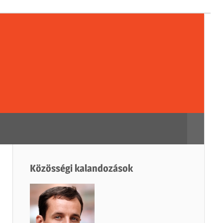
sségi
dozások
Search
Közösségi kalandozások
h