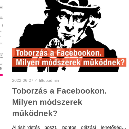
2022-06-27
liftupadmin
Toborzás a Facebookon.
Milyen módszerek
működnek?
Álláshirdetés poszt, pontos célzási lehetőség…