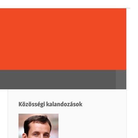
sségi
dozások
Search
Közösségi kalandozások