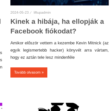
2024-05-23
liftupadmin
l
Kinek a hibája, ha ellopják a
Facebook fiókodat?
Amikor először vettem a kezembe Kevin Mitnick (az
egyik legismertebb hacker) könyvét arra vártam,
os
hogy ez aztán tele lesz mindenféle
es
n
Tovább olvasom