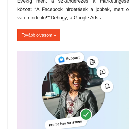
Évekig ment a szkanderezés a marketingese
között: “A Facebook hirdetések a jobbak, mert o
van mindenki!”“Dehogy, a Google Ads a
Tovább olvasom