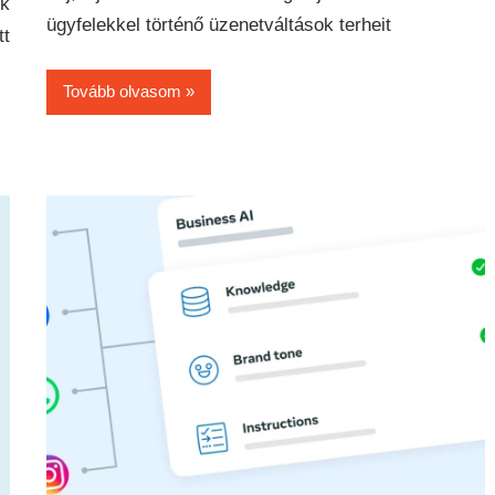
k
ügyfelekkel történő üzenetváltások terheit
tt
Tovább olvasom