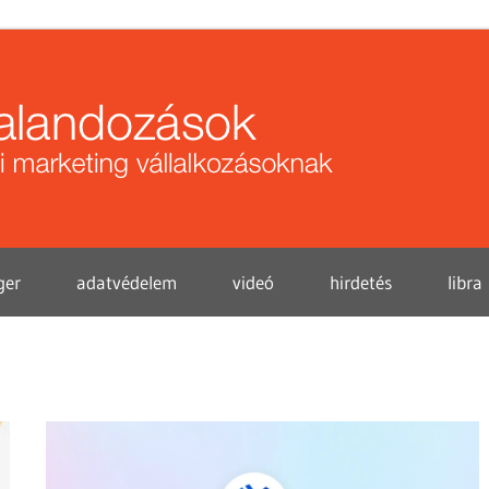
Közö
kalan
ger
adatvédelem
videó
hirdetés
libra