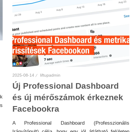
2025-08-14
liftupadmin
Új Professional Dashboard
és új mérőszámok érkeznek
ók
s
Facebookra
A Professional Dashboard (Professzionális
Irányítópult) célja, hogy egy jól átlátható felületen