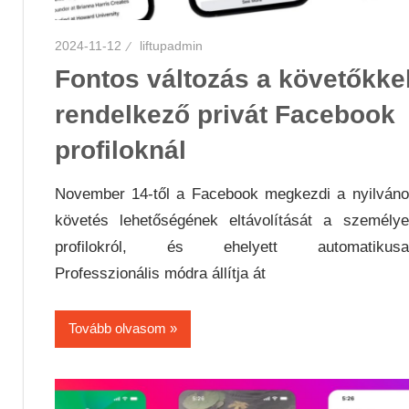
2024-11-12
liftupadmin
Fontos változás a követőkke
rendelkező privát Facebook
profiloknál
November 14-től a Facebook megkezdi a nyilván
követés lehetőségének eltávolítását a személy
profilokról, és ehelyett automatikusa
Professzionális módra állítja át
Tovább olvasom