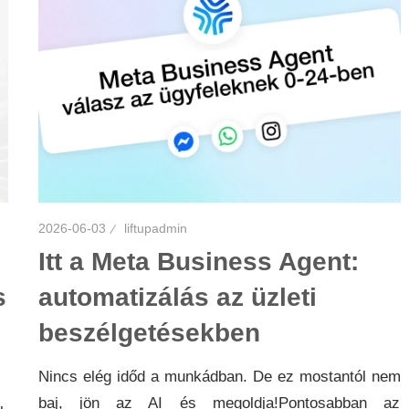
2026-06-03
liftupadmin
Itt a Meta Business Agent:
s
automatizálás az üzleti
beszélgetésekben
Nincs elég időd a munkádban. De ez mostantól nem
baj, jön az AI és megoldja!Pontosabban az