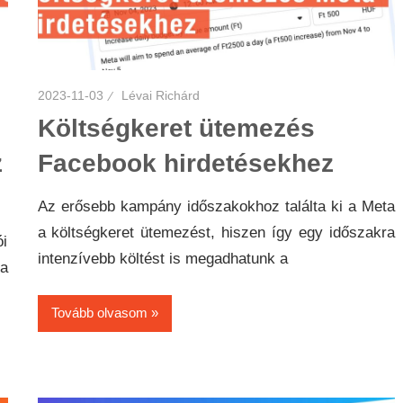
2023-11-03
Lévai Richárd
Költségkeret ütemezés
z
Facebook hirdetésekhez
Az erősebb kampány időszakokhoz találta ki a Meta
a költségkeret ütemezést, hiszen így egy időszakra
i
intenzívebb költést is megadhatunk a
 a
Tovább olvasom