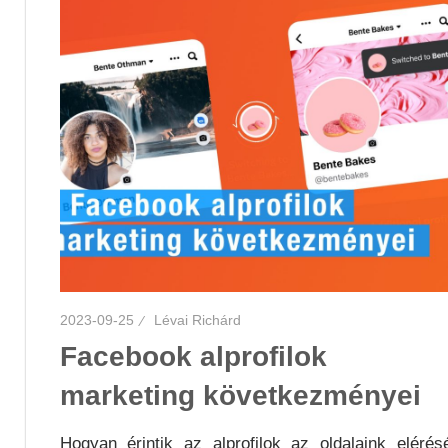
2023-09-25
Lévai Richárd
Facebook alprofilok
marketing következményei
Hogyan érintik az alprofilok az oldalaink elérés