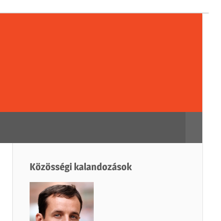
sségi
dozások
Search
Közösségi kalandozások