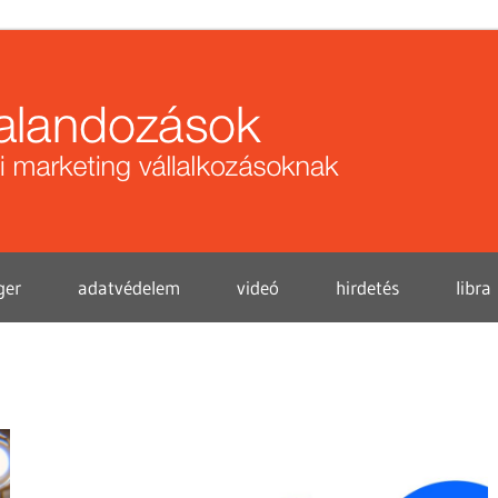
Közö
kalan
ger
adatvédelem
videó
hirdetés
libra