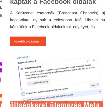
kaptak a Facebook oldalak
a
k
A Körüzenet csatornák (Broadcast Channels) új
ég
kapcsolatot nyitnak a célcsoport felé. Hiszen ha
készítünk a Facebook oldalunknak egy ilyet, és
Tovább olvasom