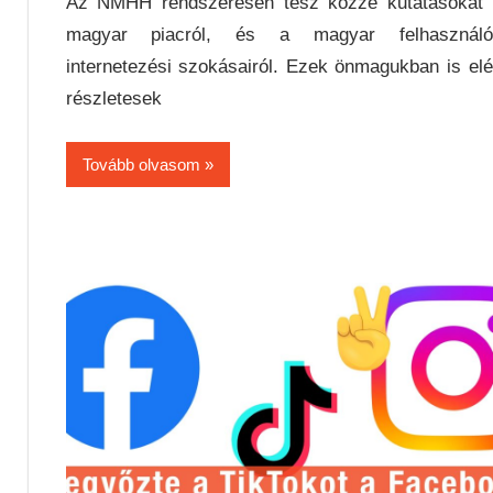
Az NMHH rendszeresen tesz közzé kutatásokat 
magyar piacról, és a magyar felhasználó
internetezési szokásairól. Ezek önmagukban is el
részletesek
Tovább olvasom