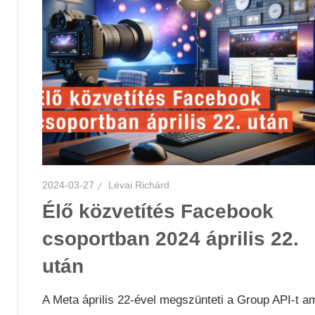
2024-03-27
Lévai Richárd
Élő közvetítés Facebook
csoportban 2024 április 22.
után
A Meta április 22-ével megszünteti a Group API-t a