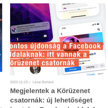
2023-11-23
Lévai Richárd
Megjelentek a Körüzenet
csatornák: új lehetőséget