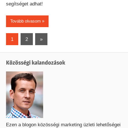
segítséget adhat!
Tovább olvasom
Bejegyzések
Next
1
2
»
Posts
lapozása
Közösségi kalandozások
Ezen a blogon közösségi marketing üzleti lehetőségei