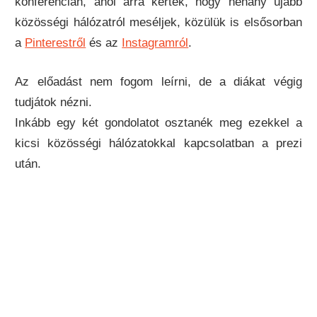
konferencián, ahol arra kértek, hogy néhány újabb
közösségi hálózatról meséljek, közülük is elsősorban
a
Pinterestről
és az
Instagramról
.
Az előadást nem fogom leírni, de a diákat végig
tudjátok nézni.
Inkább egy két gondolatot osztanék meg ezekkel a
kicsi közösségi hálózatokkal kapcsolatban a prezi
után.