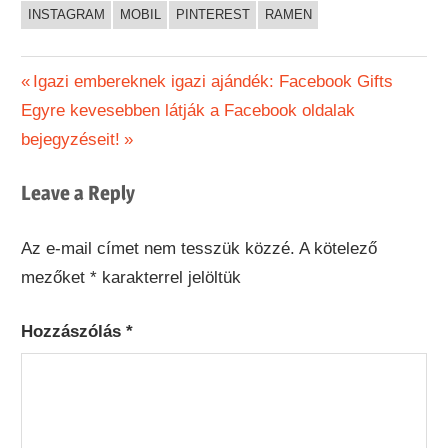
INSTAGRAM
MOBIL
PINTEREST
RAMEN
Bejegyzés
Previous
Igazi embereknek igazi ajándék: Facebook Gifts
Next
Post:
Egyre kevesebben látják a Facebook oldalak
navigáció
Post:
bejegyzéseit!
Leave a Reply
Az e-mail címet nem tesszük közzé.
A kötelező
mezőket
*
karakterrel jelöltük
Hozzászólás
*