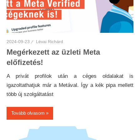
2024-09-23
Lévai Richárd
Megérkezett az üzleti Meta
előfizetés!
A privát profilok után a céges oldalakat is
igazoltathatjuk már a Metával. Így a kék pipa mellett
több új szolgáltatást
Tovább olvasom