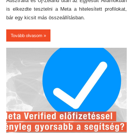
Ausztrália és Új-Zéland után az Egyesült Államokban
is elkezdte tesztelni a Meta a hitelesített profilokat,
bár egy kicsit más összeállításban.
Tovább olvasom