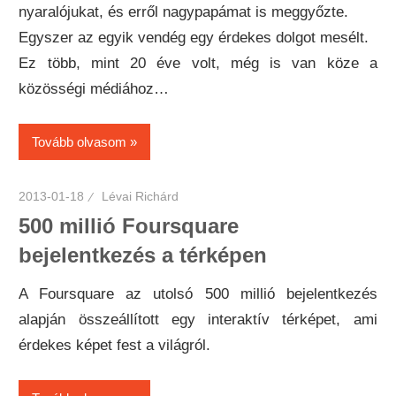
nyaralójukat, és erről nagypapámat is meggyőzte.
Egyszer az egyik vendég egy érdekes dolgot mesélt.
Ez több, mint 20 éve volt, még is van köze a
közösségi médiához…
Tovább olvasom
2013-01-18
Lévai Richárd
500 millió Foursquare
bejelentkezés a térképen
A Foursquare az utolsó 500 millió bejelentkezés
alapján összeállított egy interaktív térképet, ami
érdekes képet fest a világról.