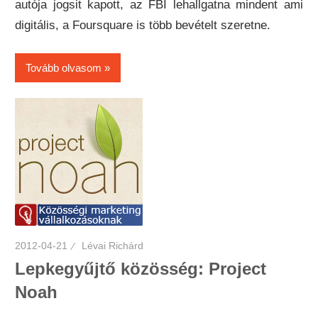
autója jogsit kapott, az FBI lehallgatna mindent ami
digitális, a Foursquare is több bevételt szeretne.
Tovább olvasom
2012-04-21
Lévai Richárd
Lepkegyűjtő közösség: Project
Noah