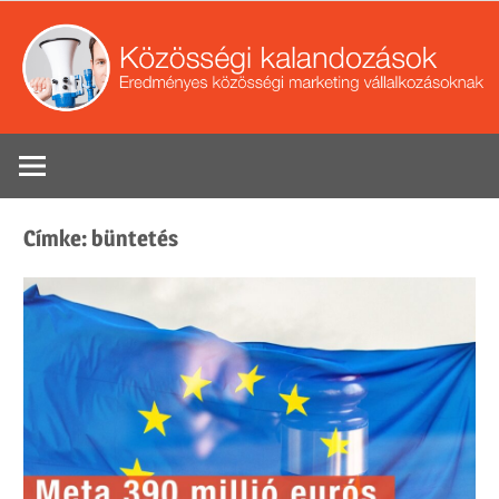
Skip
to
content
Eredményes
Se
közösségi
marketing
Címke:
büntetés
tippek
vállalkozások