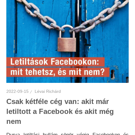
2022-09-15
Lévai Richárd
Csak kétféle cég van: akit már
letiltott a Facebook és akit még
nem
Durva letiltási hullám söpör végig Facebookon és