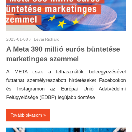
2023-01-08
Lévai Richárd
A Meta 390 millió eurós büntetése
marketinges szemmel
A META csak a felhasználók beleegyezésével
futtathat személyreszabott hirdetéseket Facebookon
és Instagramon az Európai Unió Adatvédelmi
Felügyelősége (EDBP) legújabb döntése
Tovább olvasom