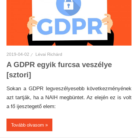
2019-04-02
Lévai Richárd
A GDPR egyik furcsa veszélye
[sztori]
Sokan a GDPR legveszélyesebb következményének
azt tartják, ha a NAIH megbüntet. Az elején ez is volt
a fő ijesztegető elem:
Tovább olvasom