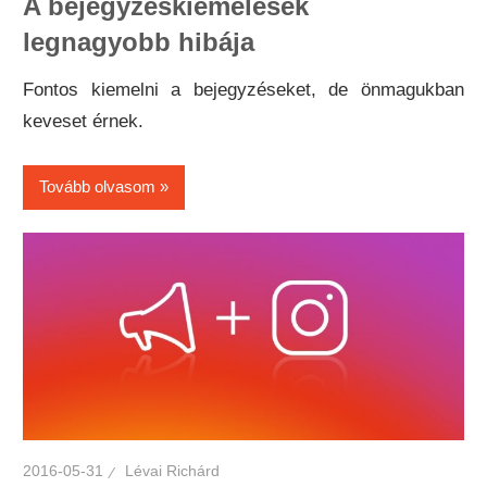
A bejegyzéskiemelések
legnagyobb hibája
Fontos kiemelni a bejegyzéseket, de önmagukban
keveset érnek.
Tovább olvasom
2016-05-31
Lévai Richárd