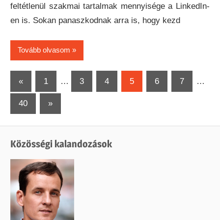
feltétlenül szakmai tartalmak mennyisége a LinkedIn-
en is. Sokan panaszkodnak arra is, hogy kezd
Tovább olvasom
Bejegyzések
Previous
«
1
…
3
4
5
6
7
…
Posts
lapozása
Next
40
»
Posts
Közösségi kalandozások