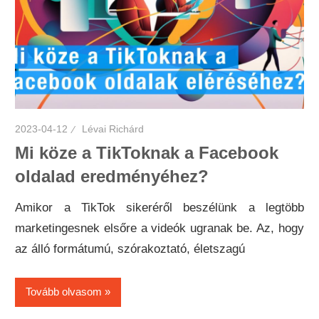
2023-04-12
Lévai Richárd
Mi köze a TikToknak a Facebook
oldalad eredményéhez?
Amikor a TikTok sikeréről beszélünk a legtöbb
marketingesnek elsőre a videók ugranak be. Az, hogy
az álló formátumú, szórakoztató, életszagú
Tovább olvasom