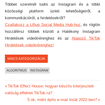
Többet szeretnél tudni az Instagram és a többi
közösségi platform üzleti lehetőségeiről, a
kommunikációról, a hirdetésekről?
Cs
atlakozz a Liftup Social Media Hub-hoz
, és rögtön
hozzáférsz többek között a Hatékony Instagram
Hirdetések videótréninghez és az
Alapozó TikTok
Hirdetések videótréninghez!
NINCS KATEGORIZÁLVA
ALGORITMUS
INSTAGRAM
Bejegyzés
Previous
TikTok Effect House: hogyan készíts kiterjesztett
Post:
valóság effektet TikTok-ra?
navigáció
Next
5 ok, miért építs e-mail listát 2022-ben?