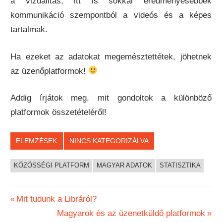
a vizualitás, itt is sokkal eredményesebbek
kommunikáció szempontból a videós és a képes
tartalmak.
Ha ezeket az adatokat megemésztettétek, jöhetnek
az üzenőplatformok!
Addig írjátok meg, mit gondoltok a különböző
platformok összetételéről!
ELEMZÉSEK
NINCS KATEGORIZÁLVA
KÖZÖSSÉGI PLATFORM
MAGYAR ADATOK
STATISZTIKA
Bejegyzés
Previous
Mit tudunk a Libráról?
Post:
Next
Magyarok és az üzenetküldő platformok
navigáció