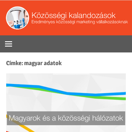
Skip
to
content
Eredményes
Se
közösségi
marketing
Címke:
magyar adatok
tippek
vállalkozások