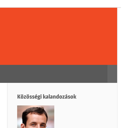
sségi
dozások
Search
Közösségi kalandozások