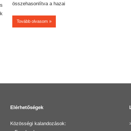
összehasonlítva a hazai
és
k
Tovább olvasom
Elérhetőségek
Közösségi kalandozások: