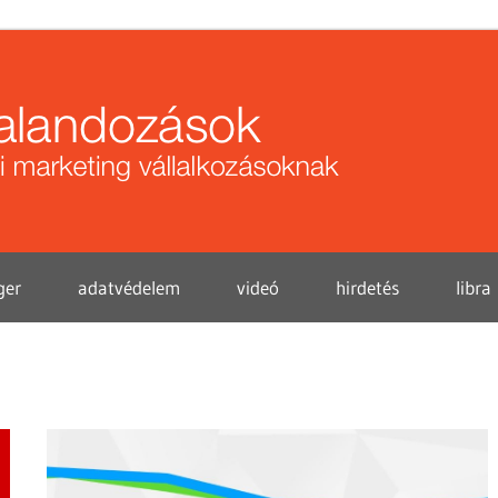
Közö
kalan
ger
adatvédelem
videó
hirdetés
libra