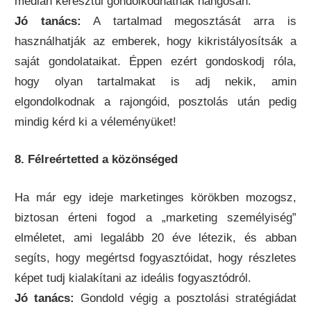
médián keresztül gondolkodhatnak hangosan.
Jó tanács:
A tartalmad megosztását arra is
használhatják az emberek, hogy kikristályosítsák a
saját gondolataikat. Éppen ezért gondoskodj róla,
hogy olyan tartalmakat is adj nekik, amin
elgondolkodnak a rajongóid, posztolás után pedig
mindig kérd ki a véleményüket!
8. Félreértetted a közönséged
Ha már egy ideje marketinges körökben mozogsz,
biztosan érteni fogod a „marketing személyiség”
elméletet, ami legalább 20 éve létezik, és abban
segíts, hogy megértsd fogyasztóidat, hogy részletes
képet tudj kialakítani az ideális fogyasztódról.
Jó tanács:
Gondold végig a posztolási stratégiádat