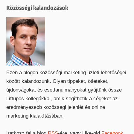
Közösségi kalandozások
Ezen a blogon közösségi marketing üzleti lehetőségei
között kalandozunk. Olyan tippeket, ötleteket,
újdonságokat és esettanulmányokat gyűjtünk össze
Liftupos kollégákkal, amik segíthetik a cégeket az
eredményesebb közösségi jelenlét és online
marketing kialakításában.
Iratkozz fel a blog
RSS
-ére, vagy Like-old
Facebook