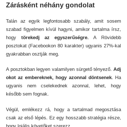
Zárásként néhány gondolat
Talán az egyik legfontosabb szabály, amit sosem
szabad figyelmen kívül hagyni, amikor tartalma írsz,
hogy
törekedj az egyszerűségre.
A Rövidebb
posztokat (Facebookon 80 karakter) ugyanis 27%-kal
gyakrabban osztják meg.
A posztokban legyen valamilyen sürgető tényező.
Adj
okot az embereknek, hogy azonnal döntsenek
. Ha
ugyanis nem cselekednek azonnal, lehet, hogy
később sem fognak.
Végül, emlékezz rá, hogy a tartalmad megosztása
csak az első lépés. Ez egy hosszabb stratégia része,
hogy lojális követőket szerezz.