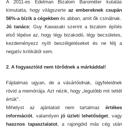
A 2011-es Edelman Bizalom Barométer kutatás
kimutatta, hogy világszerte
az embereknek csupán
56%-a bízik a cégekben
és abban, amit ők csinálnak.
Jó tanács:
Guy Kawasaki szerint a bizalom építés
első lépése az, hogy légy bizakodó, légy becsületes,
kezdeményezz nyílt beszélgetéseket és ne félj a
negatív kritikától sem.
2. A fogyasztóid nem törődnek a márkáddal!
Fájdalmas ugyan, de a vásárlóidnak, ügyfeleidnek
rövid a memóriája. Azt nézik, hogy „legutóbb mit tettél
értük”.
Mihelyst az ajánlatod nem tartalmaz
értékes
információt
, valamilyen
jó üzleti lehetőséget
, vagy
hasznos tapasztalatot
, a rajongóid más cég után