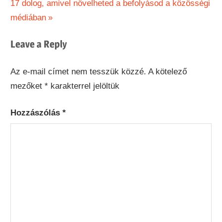
Next
Post:
17 dolog, amivel növelheted a befolyásod a közösségi
navigáció
Post:
médiában
Leave a Reply
Az e-mail címet nem tesszük közzé.
A kötelező
mezőket
*
karakterrel jelöltük
Hozzászólás
*