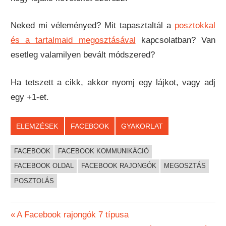
Neked mi véleményed? Mit tapasztaltál a
posztokkal
és a tartalmaid megosztásával
kapcsolatban? Van
esetleg valamilyen bevált módszered?
Ha tetszett a cikk, akkor nyomj egy lájkot, vagy adj
egy +1-et.
ELEMZÉSEK
FACEBOOK
GYAKORLAT
FACEBOOK
FACEBOOK KOMMUNIKÁCIÓ
FACEBOOK OLDAL
FACEBOOK RAJONGÓK
MEGOSZTÁS
POSZTOLÁS
Bejegyzés
Previous
A Facebook rajongók 7 típusa