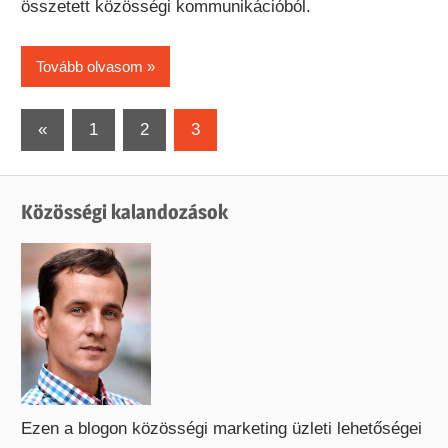
összetett közösségi kommunikációból.
Tovább olvasom
Bejegyzések
Previous
«
1
2
3
Posts
lapozása
Közösségi kalandozások
Ezen a blogon közösségi marketing üzleti lehetőségei