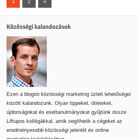
Bejegyzések
Next
1
2
»
Posts
lapozása
Közösségi kalandozások
Ezen a blogon közösségi marketing üzleti lehetőségei
között kalandozunk. Olyan tippeket, ötleteket,
újdonságokat és esettanulmányokat gyűjtünk össze
Liftupos kollégákkal, amik segíthetik a cégeket az
eredményesebb közösségi jelenlét és online