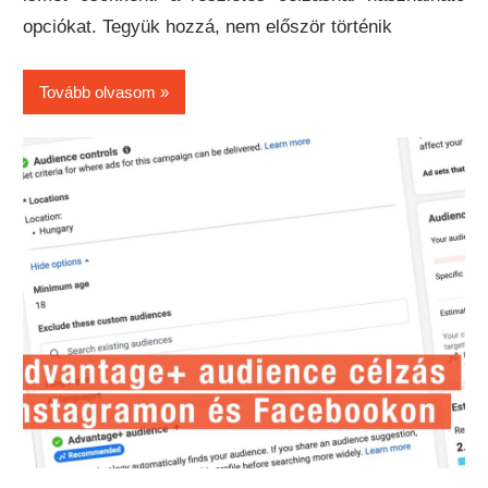
opciókat. Tegyük hozzá, nem először történik
Tovább olvasom