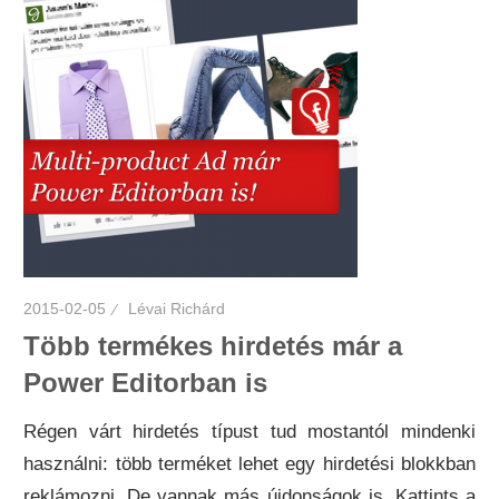
2015-02-05
Lévai Richárd
Több termékes hirdetés már a
Power Editorban is
Régen várt hirdetés típust tud mostantól mindenki
használni: több terméket lehet egy hirdetési blokkban
reklámozni. De vannak más újdonságok is. Kattints a