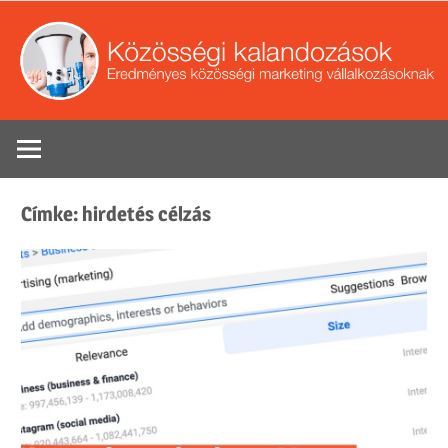
Skip
to
content
Eredményes
Se
közösségi
marketing
Címke:
hirdetés célzás
tippek
vállalkozások