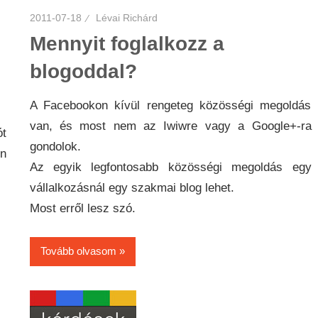
2011-07-18
Lévai Richárd
Mennyit foglalkozz a
blogoddal?
A Facebookon kívül rengeteg közösségi megoldás
van, és most nem az Iwiwre vagy a Google+-ra
ót
gondolok.
en
Az egyik legfontosabb közösségi megoldás egy
vállalkozásnál egy szakmai blog lehet.
Most erről lesz szó.
Tovább olvasom