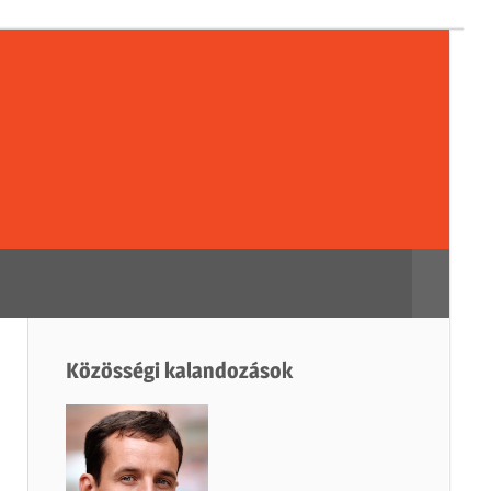
sségi
dozások
Search
Közösségi kalandozások
h