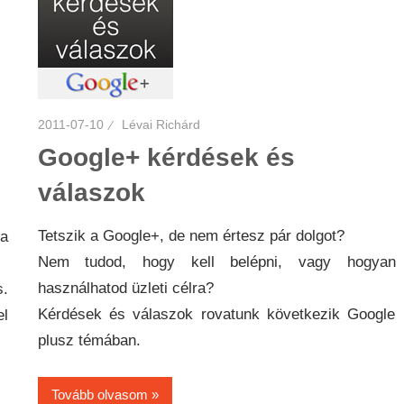
2011-07-10
Lévai Richárd
Google+ kérdések és
válaszok
Tetszik a Google+, de nem értesz pár dolgot?
 a
Nem tudod, hogy kell belépni, vagy hogyan
használhatod üzleti célra?
.
Kérdések és válaszok rovatunk következik Google
l
plusz témában.
Tovább olvasom