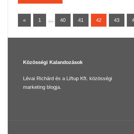
Bejegyzések
Previous
«
1
…
40
41
42
43
Posts
lapozása
Közösségi Kalandozások
Lévai Richárd
és a
Liftup Kft.
közösségi
marketing blogja.