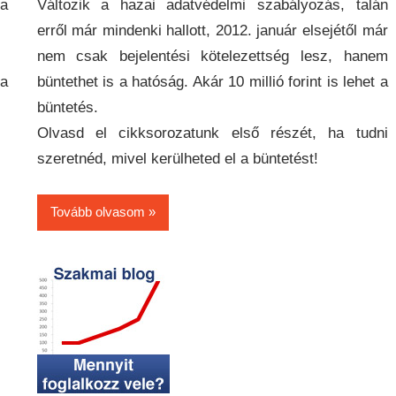
 a
Változik a hazai adatvédelmi szabályozás, talán
erről már mindenki hallott, 2012. január elsejétől már
nem csak bejelentési kötelezettség lesz, hanem
 a
büntethet is a hatóság. Akár 10 millió forint is lehet a
büntetés.
Olvasd el cikksorozatunk első részét, ha tudni
szeretnéd, mivel kerülheted el a büntetést!
Tovább olvasom