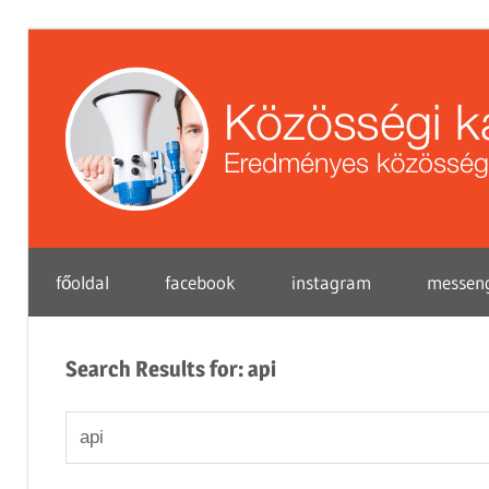
Skip
to
content
Eredményes
főoldal
facebook
instagram
messen
közösségi
marketing
tippek
Search Results for:
api
vállalkozások
Search
for: