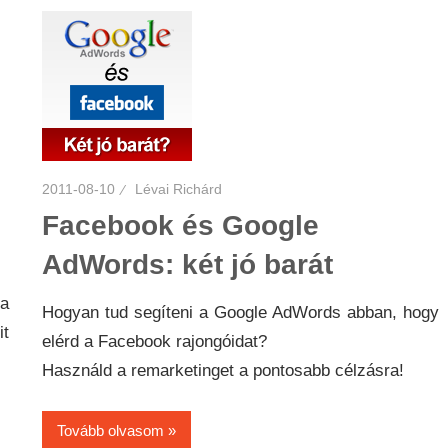
2011-08-10
Lévai Richárd
Facebook és Google
AdWords: két jó barát
a
Hogyan tud segíteni a Google AdWords abban, hogy
it
elérd a Facebook rajongóidat?
Használd a remarketinget a pontosabb célzásra!
Tovább olvasom