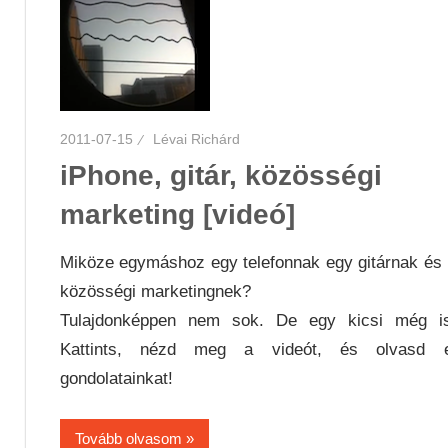
2011-07-15
Lévai Richárd
iPhone, gitár, közösségi
marketing [videó]
Miköze egymáshoz egy telefonnak egy gitárnak és
közösségi marketingnek?
Tulajdonképpen nem sok. De egy kicsi még is
Kattints, nézd meg a videót, és olvasd e
gondolatainkat!
Tovább olvasom