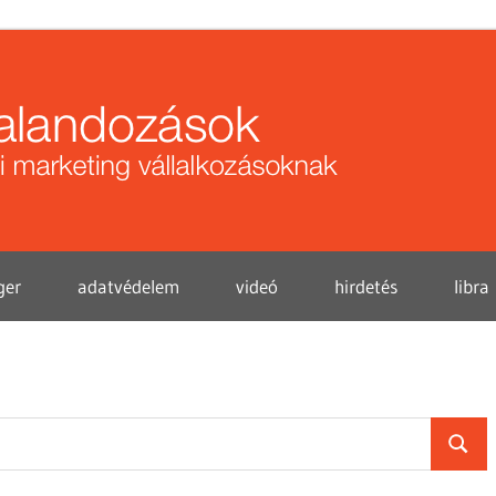
Közö
kalan
ger
adatvédelem
videó
hirdetés
libra
Searc