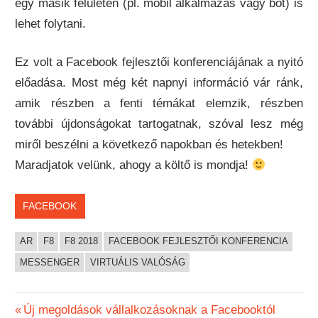
egy másik felületen (pl. mobil alkalmazás vagy bot) is
lehet folytani.
Ez volt a Facebook fejlesztői konferenciájának a nyitó
előadása. Most még két napnyi információ vár ránk,
amik részben a fenti témákat elemzik, részben
további újdonságokat tartogatnak, szóval lesz még
miről beszélni a következő napokban és hetekben!
Maradjatok velünk, ahogy a költő is mondja!
FACEBOOK
AR
F8
F8 2018
FACEBOOK FEJLESZTŐI KONFERENCIA
MESSENGER
VIRTUÁLIS VALÓSÁG
Bejegyzés
Previous
Új megoldások vállalkozásoknak a Facebooktól