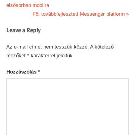
Post:
elsősorban mobilra
navigáció
Next
F8: továbbfejlesztett Messenger platform
Post:
Leave a Reply
Az e-mail címet nem tesszük közzé.
A kötelező
mezőket
*
karakterrel jelöltük
Hozzászólás
*