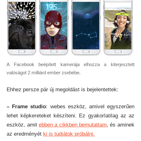
A Facebook beépített kamerája elhozza a kiterjesztett
valóságot 2 milliárd ember zsebébe.
Ehhez persze pár új megoldást is bejelentettek:
– Frame studio
: webes eszköz, amivel egyszerűen
lehet képkereteket készíteni. Ez gyakorlatilag az az
eszköz, amit
ebben a cikkben bemutattam
, és aminek
az eredményét
ki is tudjátok próbálni.