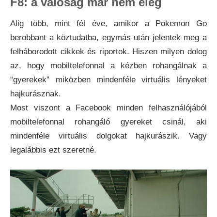
F8: a valóság már nem elég
Alig több, mint fél éve, amikor a Pokemon Go
berobbant a köztudatba, egymás után jelentek meg a
felháborodott cikkek és riportok. Hiszen milyen dolog
az, hogy mobiltelefonnal a kézben rohangálnak a
“gyerekek” miközben mindenféle virtuális lényeket
hajkurásznak.
Most viszont a Facebook minden felhasználójából
mobiltelefonnal rohangáló gyereket csinál, aki
mindenféle virtuális dolgokat hajkurászik. Vagy
legalábbis ezt szeretné.