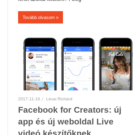
Tovább olvasom
2017-11-16
Lévai Richárd
Facebook for Creators: új
app és új weboldal Live
videó készítőknek