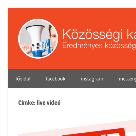
Skip
to
content
Eredményes
főoldal
facebook
instagram
messen
közösségi
marketing
tippek
Címke:
live videó
vállalkozások