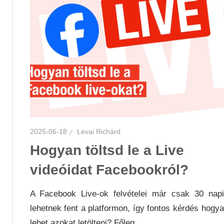
2025-06-18
Lévai Richárd
Hogyan töltsd le a Live
videóidat Facebookról?
A Facebook Live-ok felvételei már csak 30 nap
lehetnek fent a platformon, így fontos kérdés hogy
lehet azokat letölteni? Főleg