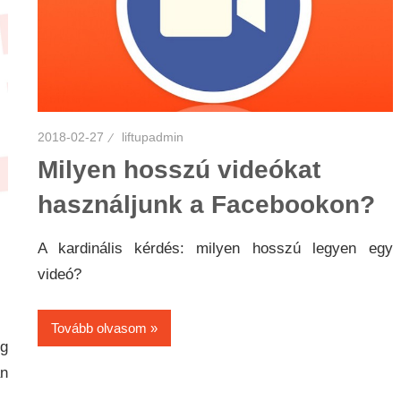
2018-02-27
liftupadmin
Milyen hosszú videókat
használjunk a Facebookon?
A kardinális kérdés: milyen hosszú legyen egy
videó?
Tovább olvasom
ig
an