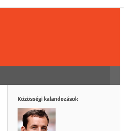
sségi
dozások
Search
Közösségi kalandozások