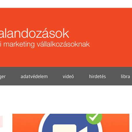
Közö
kalan
ger
adatvédelem
videó
hirdetés
libra