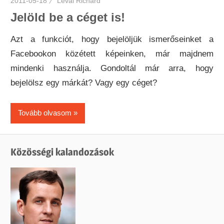
2011-05-18
Lévai Richárd
Jelöld be a céget is!
Azt a funkciót, hogy bejelöljük ismerőseinket a
Facebookon közétett képeinken, már majdnem
mindenki használja. Gondoltál már arra, hogy
bejelölsz egy márkát? Vagy egy céget?
Tovább olvasom
Közösségi kalandozások