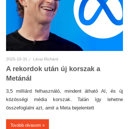
2025-10-31
Lévai Richárd
A rekordok után új korszak a
Metánál
3,5 milliárd felhasználó, mindent átható AI, és új
közösségi média korszak. Talán így lehetne
összefoglalni azt, amit a Meta bejelentett
Tovább olvasom