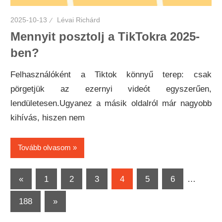
2025-10-13
Lévai Richárd
Mennyit posztolj a TikTokra 2025-
ben?
Felhasználóként a Tiktok könnyű terep: csak
pörgetjük az ezernyi videót egyszerűen,
lendületesen.Ugyanez a másik oldalról már nagyobb
kihívás, hiszen nem
Tovább olvasom
Bejegyzések
Previous
«
1
2
3
4
5
6
…
Posts
lapozása
Next
188
»
Posts