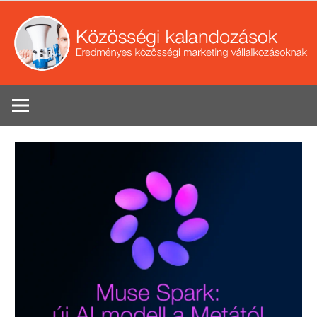
Skip
to
content
Eredményes
Se
közösségi
marketing
tippek
vállalkozások