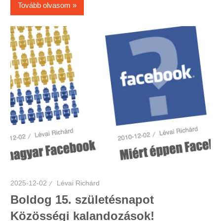
Tovább olvasom
2025-12-02
Lévai Richárd
Boldog 15. születésnapot
Közösségi kalandozások!