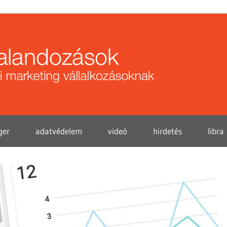
Közö
kalan
ger
adatvédelem
videó
hirdetés
libra