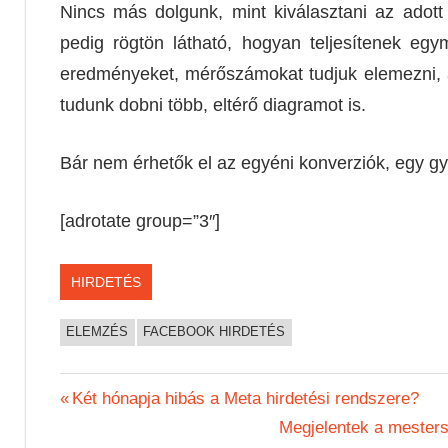
Nincs más dolgunk, mint kiválasztani az adott
pedig rögtön látható, hogyan teljesítenek e
eredményeket, mérőszámokat tudjuk elemezni, a
tudunk dobni több, eltérő diagramot is.
Bár nem érhetők el az egyéni konverziók, egy gyo
[adrotate group=”3″]
HIRDETÉS
ELEMZÉS
FACEBOOK HIRDETÉS
Bejegyzés
Previous
Két hónapja hibás a Meta hirdetési rendszere?
Post:
Next
Megjelentek a mesters
navigáció