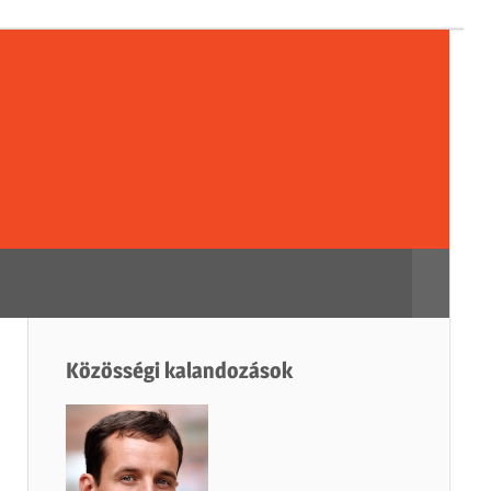
sségi
dozások
Search
Közösségi kalandozások