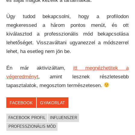
és saját maguk kezelik a tartalmaikat.
Úgy tudod bekapcsolni, hogy a profilodon
megkeressed a három pontos menüt, és ott
kiválasztod a professzionális mód bekapcsolása
lehetőséget. Visszaváltani ugyanezzel a módszerrel
lehet, ha esetleg nem jön be.
Én már aktivizáltam,
itt megnézhetitek a
végeredményt
, amint lesznek részletesebb
tapasztalatok, megosztom természetesen.
FACEBOOK
GYAKORLAT
FACEBOOK PROFIL
INFLUENSZER
PROFESSZIONÁLIS MÓD