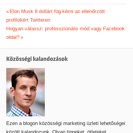
Bejegyzés
Previous
Elon Musk 8 dollárt fog kérni az ellenőrzött
Post:
profilokért Twitteren
navigáció
Next
Hogyan válassz: professzionális mód vagy Facebook
Post:
oldal?
Közösségi kalandozások
Ezen a blogon közösségi marketing üzleti lehetőségei
között kalandozunk. Olyan tippeket, ötleteket,