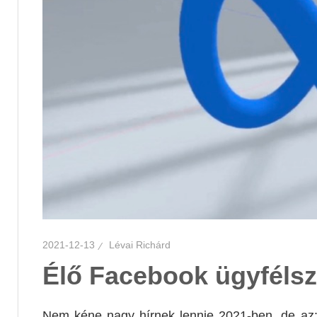
2021-12-13
Lévai Richárd
Élő Facebook ügyfélszo
Nem kéne nagy hírnek lennie 2021-ben, de az: 