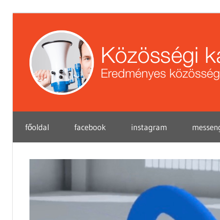
Skip
to
content
Eredményes
főoldal
facebook
instagram
messen
közösségi
marketing
tippek
vállalkozások