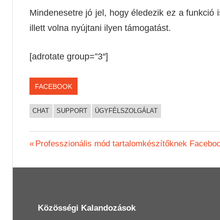
Mindenesetre jó jel, hogy éledezik ez a funkció i
illett volna nyújtani ilyen támogatást.
[adrotate group=”3″]
FACEBOOK
CHAT
SUPPORT
ÜGYFÉLSZOLGÁLAT
Bejegyzés
Previous
Professzionális mód tartalomkészítőknek Facebo
Post:
navigáció
Közösségi Kalandozások