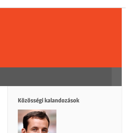
sségi
dozások
Search
Közösségi kalandozások