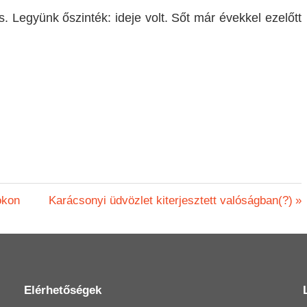
s. Legyünk őszinték: ideje volt. Sőt már évekkel ezelőtt
Next
okon
Karácsonyi üdvözlet kiterjesztett valóságban(?)
Post:
Elérhetőségek