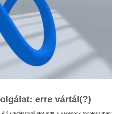
lgálat: erre vártál(?)
élő ügyfélszolgálatot indít a Facebook (pontosabban: