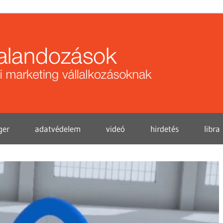
Közö
kalan
ger
adatvédelem
videó
hirdetés
libra