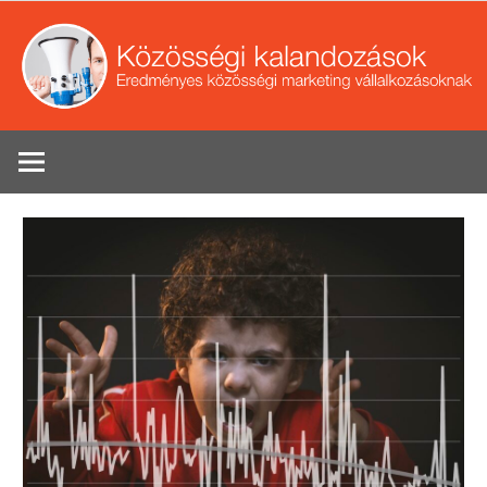
Skip
to
content
Eredményes
Se
közösségi
marketing
tippek
vállalkozások