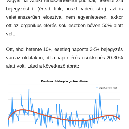
Vagyis ha valaki rendszertelenül publikál, hetente 2-3
bejegyzést ír (értsd: link, poszt, videó, stb.), azt is
véletlenszerűen elosztva, nem egyenletesen, akkor
ott az organikus elérés sok esetben bőven 50% alatt
volt.
Ott, ahol hetente 10+, esetleg naponta 3-5+ bejegyzés
van az oldalakon, ott a napi elérés csökkenés 20-30%
alatt volt. Lásd a következő ábrát: