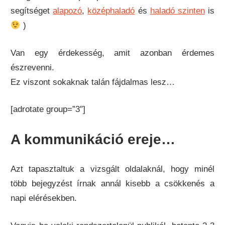
segítséget
alapozó
,
középhaladó
és
haladó szinten
is
)
Van egy érdekesség, amit azonban érdemes
észrevenni.
Ez viszont sokaknak talán fájdalmas lesz…
[adrotate group=”3″]
A kommunikáció ereje…
Azt tapasztaltuk a vizsgált oldalaknál, hogy minél
több bejegyzést írnak annál kisebb a csökkenés a
napi elérésekben.