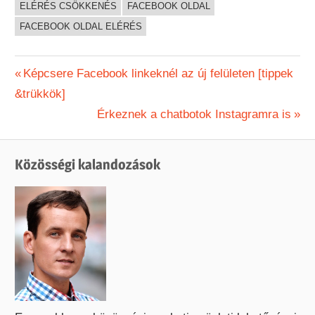
ELÉRÉS CSÖKKENÉS
FACEBOOK OLDAL
FACEBOOK OLDAL ELÉRÉS
Bejegyzés
Previous
Képcsere Facebook linkeknél az új felületen [tippek
Post:
&trükkök]
navigáció
Next
Érkeznek a chatbotok Instagramra is
Post:
Közösségi kalandozások