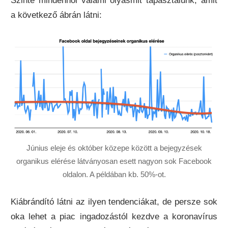
Szinte mindenhol valami olyasmit tapasztalunk, amit
a következő ábrán látni:
Június eleje és október közepe között a bejegyzések
organikus elérése látványosan esett nagyon sok Facebook
oldalon. A példában kb. 50%-ot.
Kiábrándító látni az ilyen tendenciákat, de persze sok
oka lehet a piac ingadozástól kezdve a koronavírus