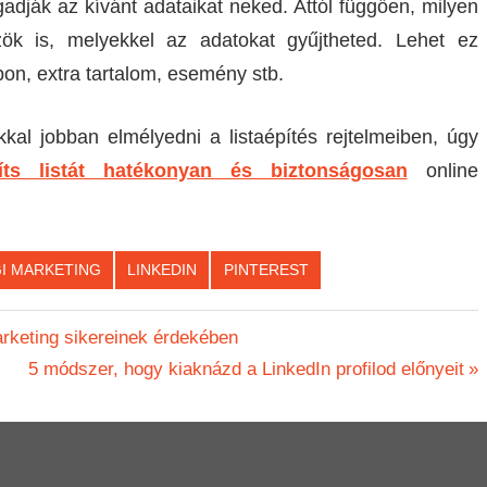
adják az kívánt adataikat neked. Attól függően, milyen
ök is, melyekkel az adatokat gyűjtheted. Lehet ez
n, extra tartalom, esemény stb.
kkal jobban elmélyedni a listaépítés rejtelmeiben, úgy
s listát hatékonyan és biztonságosan
online
I MARKETING
LINKEDIN
PINTEREST
rketing sikereinek érdekében
Next
5 módszer, hogy kiaknázd a LinkedIn profilod előnyeit
Post: