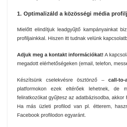
1.
Optimalizáld a közösségi média profil
Mielőtt elindítjuk leadgyűjtő kampányainkat 
profiljainkkal. Hiszen itt tudnak velünk kapcsolatba
Adjuk meg a kontakt információkat!
A kapcsola
megadott elérhetőségeken (email, telefon, messen
Készítsünk cselekvésre ösztönző –
call-to
platformokon ezek eltérőek lehetnek, de m
feliratkozókat gyűjtesz az adatbázisodba, akko
Ha más üzleti profilod van pl. étterem, hasz
Facebook profilodon egyaránt.