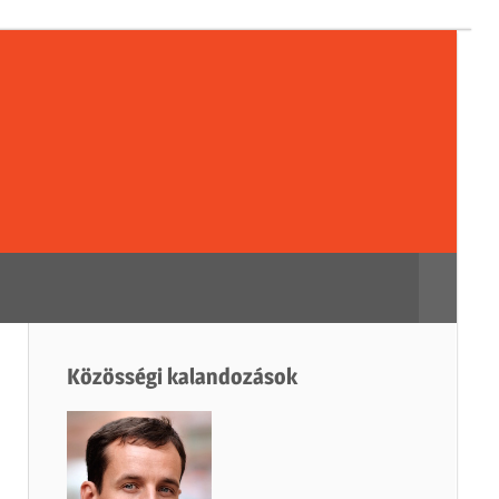
sségi
dozások
Search
Közösségi kalandozások