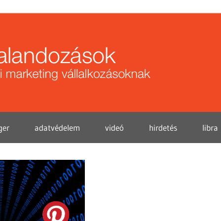
Közö
kalan
ger
adatvédelem
videó
hirdetés
libra