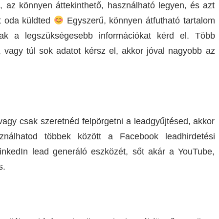
a, az könnyen áttekinthető, használható legyen, és azt
őtt oda küldted
Egyszerű, könnyen átfutható tartalom
sak a legszükségesebb információkat kérd el. Több
, vagy túl sok adatot kérsz el, akkor jóval nagyobb az
vagy csak szeretnéd felpörgetni a leadgyűjtésed, akkor
ználhatod többek között a Facebook leadhirdetési
LinkedIn lead generáló eszközét, sőt akár a YouTube,
s.