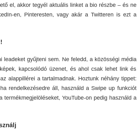
ő el, akkor tegyél aktuális linket a bio részbe – és ne
kedIn-en, Pinteresten, vagy akár a Twitteren is ezt a
!
ni leadeket gyűjteni sem. Ne feledd, a közösségi média
 képek, kapcsolódó üzenet, és ahol csak lehet link és
az alappillérei a tartalmadnak. Hoztunk néhány tippet:
a rendelkezésedre áll, használd a Swipe up funkciót
 a termékmegjelöléseket, YouTube-on pedig használd a
sználj