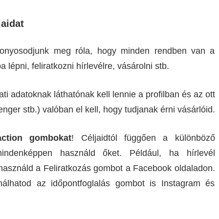
jaidat
bizonyosodjunk meg róla, hogy minden rendben van a
 lépni, feliratkozni hírlevélre, vásárolni stb.
ti adatoknak láthatónak kell lennie a profilban és az ott
ger stb.) valóban el kell, hogy tudjanak érni vásárlóid.
-action gombokat
! Céljaidtól függően a különböző
indenképpen használd őket. Például, ha hírlevél
r használd a Feliratkozás gombot a Facebook oldaladon.
nálhatod az időpontfoglalás gombot is Instagram és