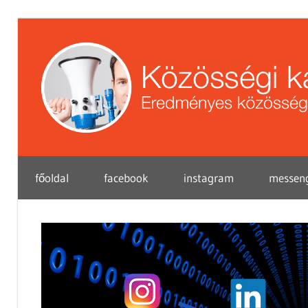
Skip
to
content
Eredményes
főoldal
facebook
instagram
messen
közösségi
marketing
tippek
vállalkozások