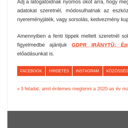
Adj a látogatóidnak nyomós okot arra, hogy meg
adatokat szeretnél, módosulhatnak az eszköz
nyereményjáték, vagy sorsolás, kedvezmény kupo
Amennyiben a fenti tippek mellett szeretnél so
figyelmedbe ajánljuk
GDPR IRÁNYTŰ: Épít
előadásunkat is.
FACEBOOK
HIRDETÉS
INSTAGRAM
KÖZÖSSÉG
Bejegyzés
Previous
3 feladat, amit érdemes megtenni a 2020-as év ma
Post:
navigáció