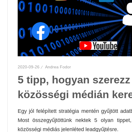
2020-09-26
Andrea Fodor
5 tipp, hogyan szerezz
közösségi médián kere
Egy jól felépített stratégia mentén gyűjtött ada
Most összegyűjtöttünk nektek 5 olyan tippet
közösségi médiás jelenléted leadgyűjtésre.