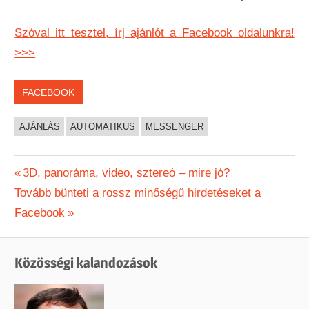
Szóval itt tesztel, írj ajánlót a Facebook oldalunkra!
>>>
FACEBOOK
AJÁNLÁS
AUTOMATIKUS
MESSENGER
Bejegyzés
Previous
3D, panoráma, video, sztereó – mire jó?
Next
Post:
Tovább bünteti a rossz minőségű hirdetéseket a
navigáció
Post:
Facebook
Közösségi kalandozások