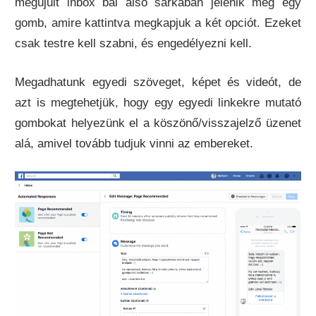
megújult inbox bal alsó sarkában jelenik meg egy
gomb, amire kattintva megkapjuk a két opciót. Ezeket
csak testre kell szabni, és engedélyezni kell.
Megadhatunk egyedi szöveget, képet és videót, de
azt is megtehetjük, hogy egy egyedi linkekre mutató
gombokat helyezünk el a köszönő/visszajelző üzenet
alá, amivel tovább tudjuk vinni az embereket.