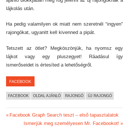
ajánló blokkjában meg fog jelenni az új rajongóknak a
lájkolás után.
Ha pedig valamilyen ok miatt nem szeretnél “ingyen”
rajongókat, ugyanitt kell kivenned a pipát.
Tetszett az ötlet? Megköszönjük, ha nyomsz egy
lájkot vagy egy pluszegyet! Ráadásul így
ismerőseidet is értesíted a lehetőségről.
FACEBOOK
FACEBOOK
OLDAL AJÁNLÓ
RAJONGÓ
ÚJ RAJONGÓ
Bejegyzés
Previous
Facebook Graph Search teszt – első tapasztalatok
Post:
Next
Ismerjük meg személyesen Mr. Facebookot!
navigáció