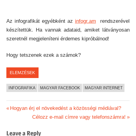
Az infografikát egyébként az
infogr.am
rendszerével
készítettük. Ha vannak adataid, amiket látványosan
szeretnél megjeleníteni érdemes kipróbálnod!
Hogy tetszenek ezek a számok?
ELEMZÉSEK
INFOGRAFIKA
MAGYAR FACEBOOK
MAGYAR INTERNET
Bejegyzés
Previous
Hogyan érj el növekedést a közösségi médiával?
Post:
Next
Célozz e-mail címre vagy telefonszámra!
navigáció
Post:
Leave a Reply