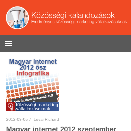
Skip
to
content
Eredményes
Se
közösségi
marketing
tippek
vállalkozások
2012-09-05
Lévai Richárd
Magyar internet 2012 szeptember