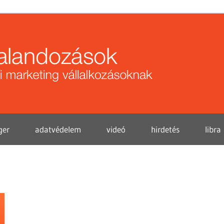
Közö
kalan
ger
adatvédelem
videó
hirdetés
libra