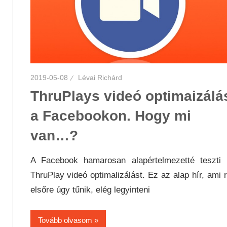
2019-05-08
Lévai Richárd
ThruPlays videó optimaizálá
a Facebookon. Hogy mi
van…?
A Facebook hamarosan alapértelmezetté teszti 
ThruPlay videó optimalizálást. Ez az alap hír, ami 
elsőre úgy tűnik, elég legyinteni
Tovább olvasom