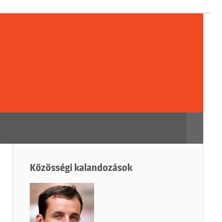
sségi
dozások
Search
Közösségi kalandozások