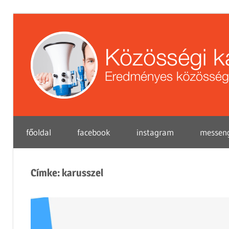
Skip
to
content
Eredményes
főoldal
facebook
instagram
messen
közösségi
marketing
tippek
Címke:
karusszel
vállalkozások