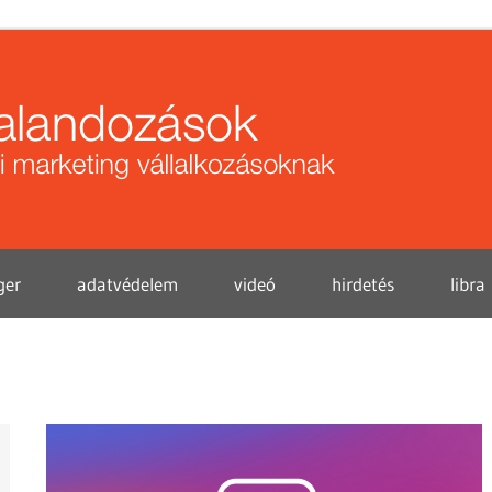
Közö
kalan
ger
adatvédelem
videó
hirdetés
libra