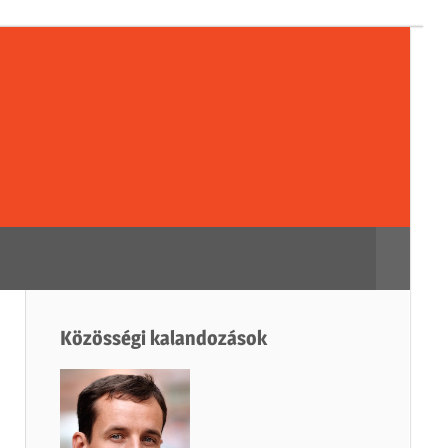
sségi
dozások
Search
Közösségi kalandozások