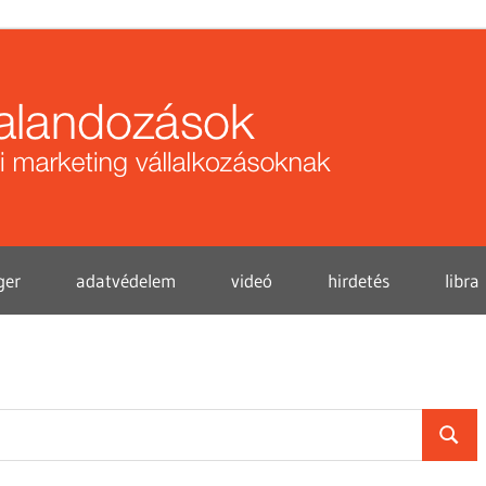
Közö
kalan
ger
adatvédelem
videó
hirdetés
libra
Searc