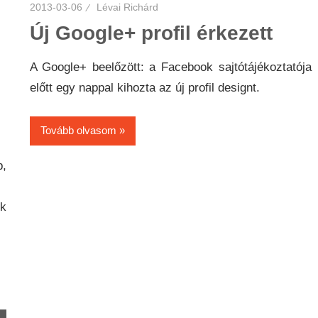
2013-03-06
Lévai Richárd
Új Google+ profil érkezett
A Google+ beelőzött: a Facebook sajtótájékoztatója
előtt egy nappal kihozta az új profil designt.
Tovább olvasom
p,
ek