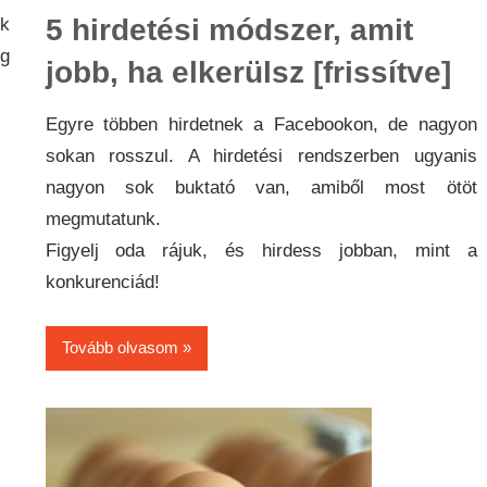
5 hirdetési módszer, amit
k
ég
jobb, ha elkerülsz [frissítve]
Egyre többen hirdetnek a Facebookon, de nagyon
sokan rosszul. A hirdetési rendszerben ugyanis
nagyon sok buktató van, amiből most ötöt
megmutatunk.
Figyelj oda rájuk, és hirdess jobban, mint a
konkurenciád!
Tovább olvasom