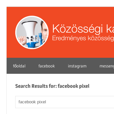
Skip
to
content
Eredményes
főoldal
facebook
instagram
messen
közösségi
marketing
tippek
Search Results for:
facebook pixel
vállalkozások
Search
for: