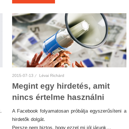
2015-07-13
Lévai Richárd
Megint egy hirdetés, amit
nincs értelme használni
.
A Facebook folyamatosan próbálja egyszerűsíteni a
hirdetők dolgát.
Persze nem biztos, hogy ezzel mi jól járunk…