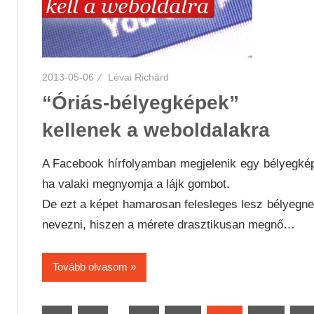
2013-05-06
Lévai Richárd
“Óriás-bélyegképek”
kellenek a weboldalakra
A Facebook hírfolyamban megjelenik egy bélyegké
ha valaki megnyomja a lájk gombot.
De ezt a képet hamarosan felesleges lesz bélyegn
nevezni, hiszen a mérete drasztikusan megnő…
Tovább olvasom