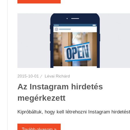
2015-10-01
Lévai Richárd
Az Instagram hirdetés
megérkezett
Kipróbáltuk, hogy kell létrehozni Instagram hirdetést
Tovább olvasom