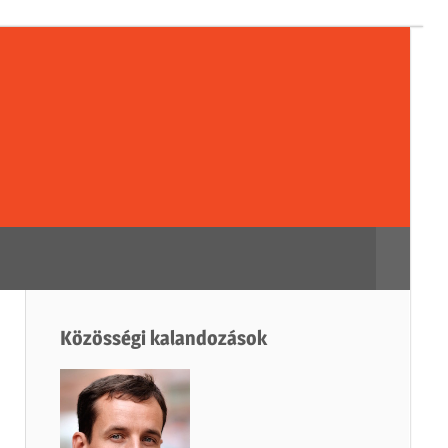
sségi
dozások
Search
Közösségi kalandozások
h