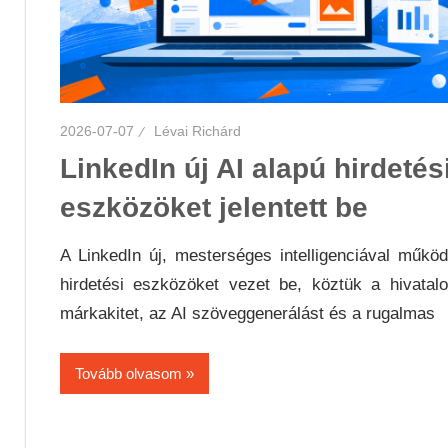
2026-07-07
Lévai Richárd
LinkedIn új AI alapú hirdetés
eszközöket jelentett be
A LinkedIn új, mesterséges intelligenciával műkö
hirdetési eszközöket vezet be, köztük a hivatal
márkakitet, az AI szöveggenerálást és a rugalmas
Tovább olvasom