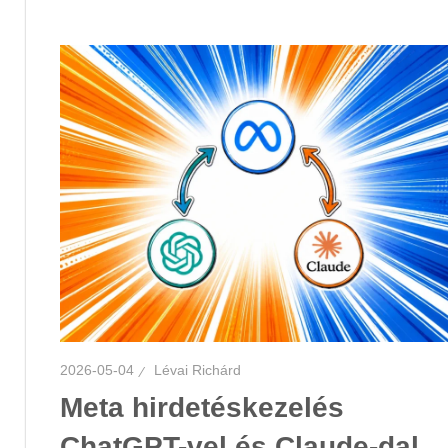
2026-05-04
Lévai Richárd
Meta hirdetéskezelés
ChatGPT-vel és Claude-dal