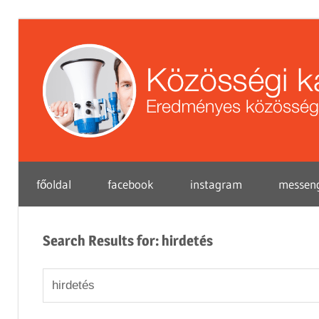
Skip
to
content
Eredményes
főoldal
facebook
instagram
messen
közösségi
marketing
tippek
Search Results for:
hirdetés
vállalkozások
Search
for: