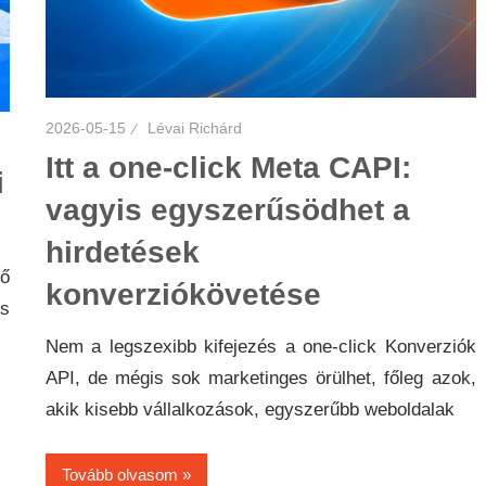
2026-05-15
Lévai Richárd
Itt a one-click Meta CAPI:
i
vagyis egyszerűsödhet a
hirdetések
dő
konverziókövetése
os
Nem a legszexibb kifejezés a one-click Konverziók
API, de mégis sok marketinges örülhet, főleg azok,
akik kisebb vállalkozások, egyszerűbb weboldalak
Tovább olvasom