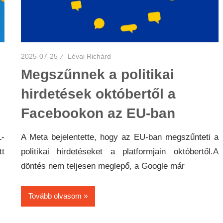
2025-07-25
Lévai Richárd
Megszűnnek a politikai
hirdetések októbertől a
Facebookon az EU-ban
1-
A Meta bejelentette, hogy az EU-ban megszűnteti a
tt
politikai hirdetéseket a platformjain októbertől.A
döntés nem teljesen meglepő, a Google már
Tovább olvasom