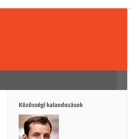
sségi
dozások
Search
Közösségi kalandozások
h