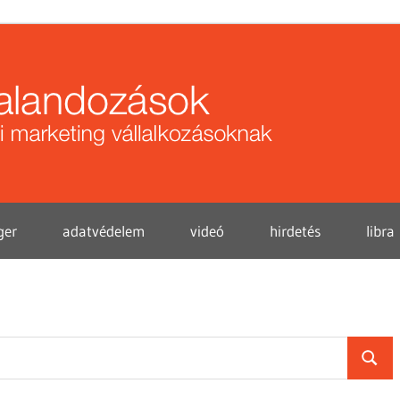
Közö
kalan
ger
adatvédelem
videó
hirdetés
libra
Searc