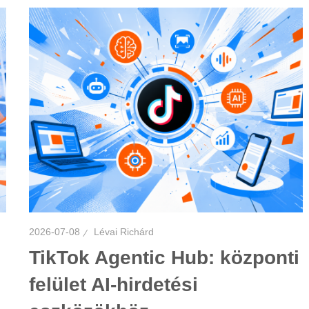
2026-07-08
Lévai Richárd
TikTok Agentic Hub: központi
felület AI-hirdetési