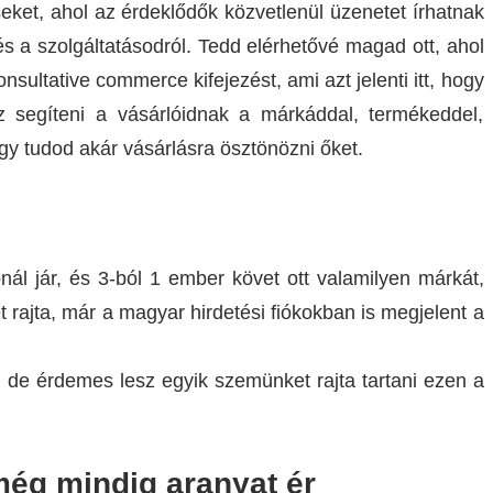
eket, ahol az érdeklődők közvetlenül üzenetet írhatnak
s a szolgáltatásodról. Tedd elérhetővé magad ott, ahol
sultative commerce kifejezést, ami azt jelenti itt, hogy
z segíteni a vásárlóidnak a márkáddal, termékeddel,
gy tudod akár vásárlásra ösztönözni őket.
nál jár, és 3-ból 1 ember követ ott valamilyen márkát,
et rajta, már a magyar hirdetési fiókokban is megjelent a
de érdemes lesz egyik szemünket rajta tartani ezen a
 még mindig aranyat ér