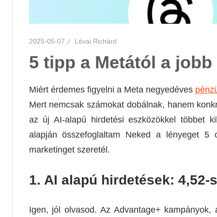
2025-05-07
Lévai Richárd
5 tipp a Metától a job
Miért érdemes figyelni a Meta negyedéves
pénzü
Mert nemcsak számokat dobálnak, hanem konkrét
az új AI-alapú hirdetési eszközökkel többet
alapján összefoglaltam Neked a lényeget 5 
marketinget szeretél.
1. AI alapú hirdetések: 4,52
Igen, jól olvasod. Az Advantage+ kampányok, a