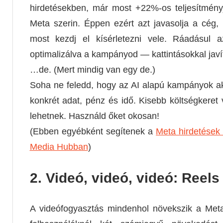
hirdetésekben, már most +22%-os teljesítmény
Meta szerin. Éppen ezért azt javasolja a cé
most kezdj el kísérletezni vele. Ráadásul
optimalizálva a kampányod — kattintásokkal javít
…de. (Mert mindig van egy de.)
Soha ne feledd, hogy az AI alapú kampányok a
konkrét adat, pénz és idő. Kisebb költségkeret
lehetnek. Használd őket okosan!
(Ebben egyébként segítenek a
Meta hirdetések 
Media Hubban
)
2. Videó, videó, videó: Reels
A videófogyasztás mindenhol növekszik a Meta f