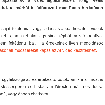
tapasztaltak a videómegtekintésben, főleg Reels
duk új márkát is felfedezett már Reels hirdetésen
saját telefonnal vagy videós stábbal készített videók
öket is, amikkel akár egy sima képből mozgó kreatívot
em feltétlenül baj. Ha érdekelnek ilyen megoldások
akorlati módszereket kapsz az AI videó készítéshez.
 ügyfélszolgálati és értékesítő botok, amik már most is
! Messengeren és Instagram Directen már most tudsz
el), vagy éppen chatbotot.