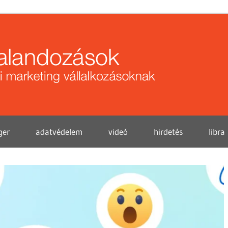
Közö
kalan
ger
adatvédelem
videó
hirdetés
libra