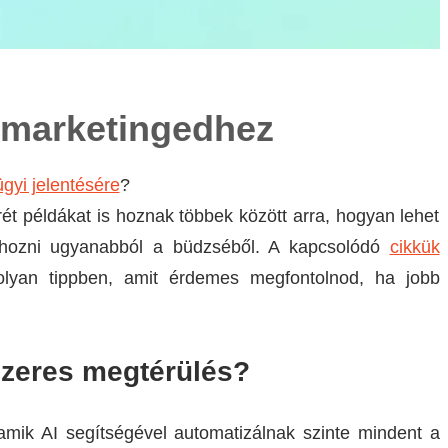
b marketingedhez
gyi jelentésére
?
 példákat is hoznak többek között arra, hogyan lehet
 kihozni ugyanabból a büdzséből. A kapcsolódó
cikkük
olyan tippben, amit érdemes megfontolnod, ha jobb
-szeres megtérülés?
mik AI segítségével automatizálnak szinte mindent a