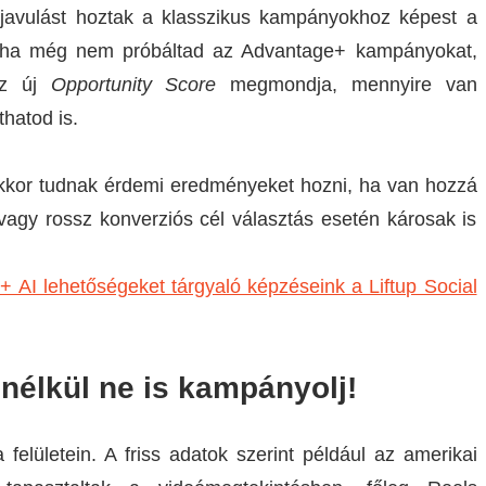
javulást hoztak a klasszikus kampányokhoz képest a
g, ha még nem próbáltad az Advantage+ kampányokat,
 az új
Opportunity Score
megmondja, mennyire van
hatod is.
kkor tudnak érdemi eredményeket hozni, ha van hozzá
 vagy rossz konverziós cél választás esetén károsak is
+ AI lehetőségeket tárgyaló képzéseink a Liftup Social
 nélkül ne is kampányolj!
elületein. A friss adatok szerint például az amerikai