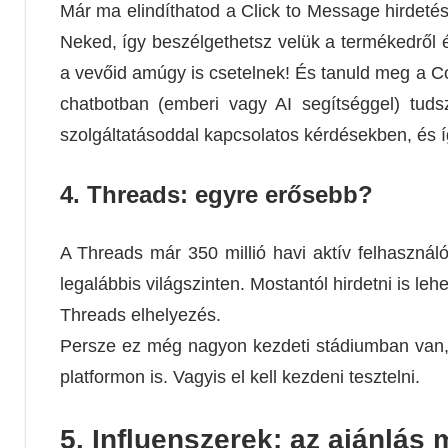
Már ma elindíthatod a Click to Message hirdetés
Neked, így beszélgethetsz velük a termékedről é
a vevőid amúgy is csetelnek! És tanuld meg a Con
chatbotban (emberi vagy AI segítséggel) tuds
szolgáltatásoddal kapcsolatos kérdésekben, és í
4. Threads: egyre erősebb?
A Threads már 350 millió havi aktív felhasználó
legalábbis világszinten. Mostantól hirdetni is leh
Threads elhelyezés.
Persze ez még nagyon kezdeti stádiumban van, 
platformon is. Vagyis el kell kezdeni tesztelni.
5. Influenszerek: az ajánlás