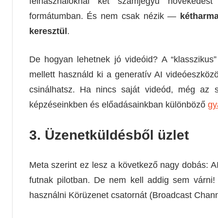
felhasználóknál két számjegyű növekedést 
formátumban. És nem csak nézik —
kétharma
keresztül
.
De hogyan lehetnek jó videóid? A “klasszikus” 
mellett használd ki a generatív AI videóeszköz
csinálhatsz. Ha nincs saját videód, még az s
képzéseinkben és előadásainkban különböző
gy
3. Üzenetküldésből üzlet
Meta szerint ez lesz a következő nagy dobás: AI
futnak pilotban. De nem kell addig sem várni
használni Körüzenet csatornát (Broadcast Chann