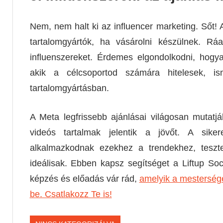
Nem, nem halt ki az influencer marketing. Sőt! A
tartalomgyártók, ha vásárolni készülnek. 
influenszereket. Érdemes elgondolkodni, hogy
akik a célcsoportod számára hitelesek, i
tartalomgyártásban.
A Meta legfrissebb ajánlásai világosan mutatj
videós tartalmak jelentik a jövőt. A sike
alkalmazkodnak ezekhez a trendekhez, teszte
ideálisak. Ebben kapsz segítséget a Liftup So
képzés és előadás vár rád,
amelyik a mestersége
be. Csatlakozz Te is!