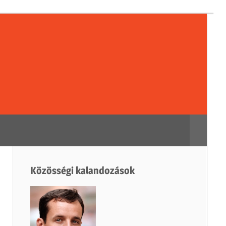
sségi
dozások
Search
Közösségi kalandozások