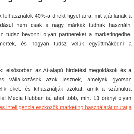
 felhasználók 40%-a direkt figyel arra, mit ajánlanak a
Ráadásul nem csak a nagy márkák tudnak használni
an tudsz bevonni olyan partnereket a marketingedbe,
smertek, és hogyan tudsz velük együttmáködni a
ák: elsősorban az AI-alapú hirdetési megoldások és a
res vállalkozások azok lesznek, amelyek gyorsan
lik őket, és kihasználják azokat, amik a számukra
cial Media Hubban is, ahol több, mint 13 órányi olyan
s intelligencia eszközök marketing használatát mutatja