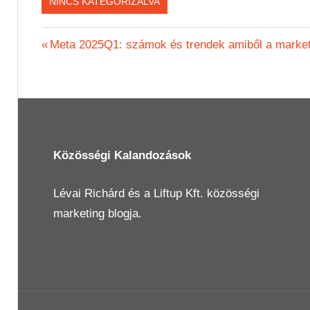
NINCS KATEGORIZÁLVA
Bejegyzés
Previous
Meta 2025Q1: számok és trendek amiből a market
Post:
navigáció
Közösségi Kalandozások
Lévai Richárd
és a
Liftup Kft.
közösségi
marketing blogja.