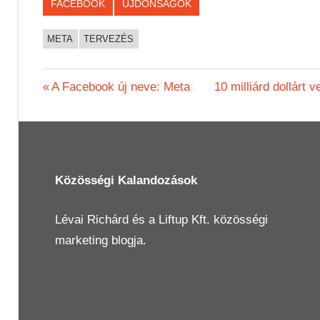
FACEBOOK
ÚJDONSÁGOK
META
TERVEZÉS
Bejegyzés
Previous
Next
A Facebook új neve: Meta
10 milliárd dollárt 
Post:
Post:
navigáció
Közösségi Kalandozások
Lévai Richárd
és a
Liftup Kft.
közösségi
marketing blogja.