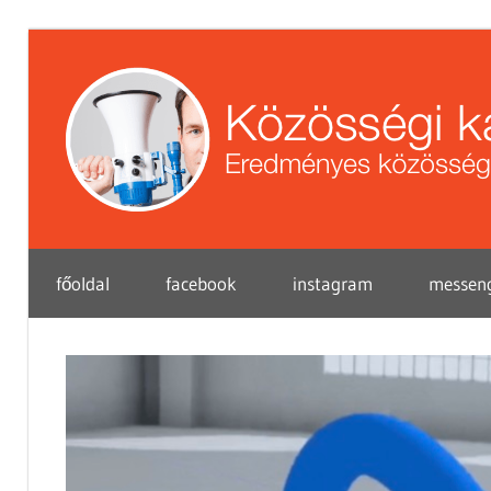
Skip
to
content
Eredményes
főoldal
facebook
instagram
messen
közösségi
marketing
tippek
vállalkozások