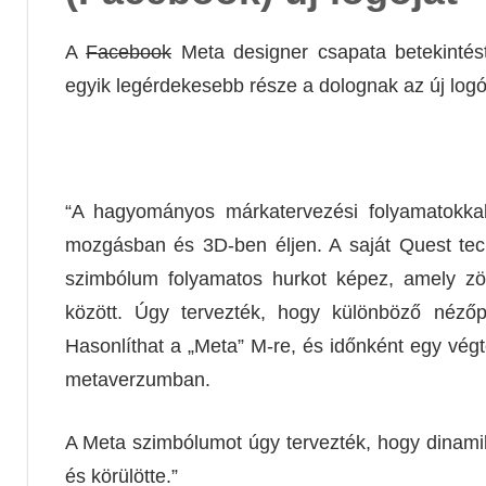
A
Facebook
Meta designer csapata betekintést
egyik legérdekesebb része a dolognak az új log
“A hagyományos márkatervezési folyamatokkal
mozgásban és 3D-ben éljen. A saját Quest tech
szimbólum folyamatos hurkot képez, amely 
között. Úgy tervezték, hogy különböző nézőpo
Hasonlíthat a „Meta” M-re, és időnként egy végte
metaverzumban.
A Meta szimbólumot úgy tervezték, hogy dinami
és körülötte.”