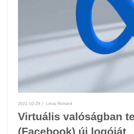
2021-10-29
Lévai Richárd
Virtuális valóságban t
(Facebook) új logóját