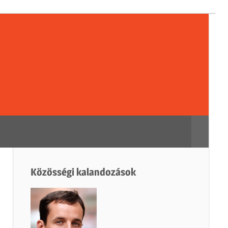
sségi
dozások
Search
Közösségi kalandozások