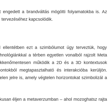
 engedett a brandváltás mögötti folyamatokba is. Az
ó tervezéséhez kapcsolódik.
 ellentétben ezt a szimbólumot úgy terveztük, hogy
nológiánkkal a térben egyetlen vonalból rajzolt Meta
zökkenőmentesen működik a 2D és a 3D kontextusok
ntokból megtapasztalható és interakcióba kerüljön.
len jelre is, amely végtelen horizontokat szimbolizál a
kusan éljen a metaverzumban – ahol mozoghatsz rajta