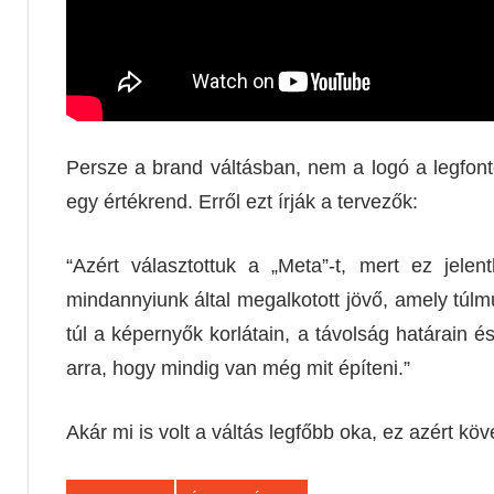
Persze a brand váltásban, nem a logó a legfonto
egy értékrend. Erről ezt írják a tervezők:
“Azért választottuk a „Meta”-t, mert ez jelen
mindannyiunk által megalkotott jövő, amely túlmu
túl a képernyők korlátain, a távolság határain
arra, hogy mindig van még mit építeni.”
Akár mi is volt a váltás legfőbb oka, ez azért köv