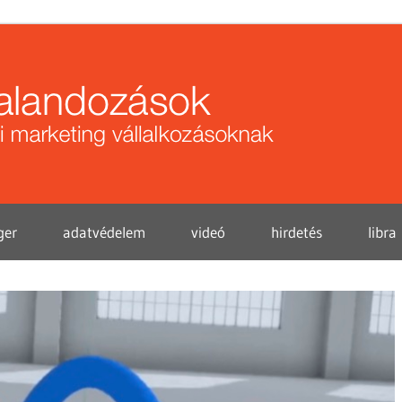
Közö
kalan
ger
adatvédelem
videó
hirdetés
libra