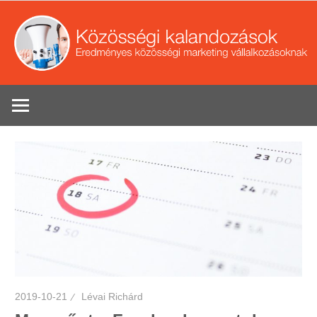
Skip
to
content
Eredményes
Se
közösségi
marketing
tippek
vállalkozások
2019-10-21
Lévai Richárd