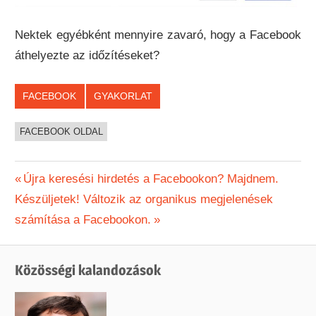
Nektek egyébként mennyire zavaró, hogy a Facebook
áthelyezte az időzítéseket?
FACEBOOK
GYAKORLAT
FACEBOOK OLDAL
Bejegyzés
Previous
Újra keresési hirdetés a Facebookon? Majdnem.
Next
Post:
Készüljetek! Változik az organikus megjelenések
navigáció
Post:
számítása a Facebookon.
Közösségi kalandozások