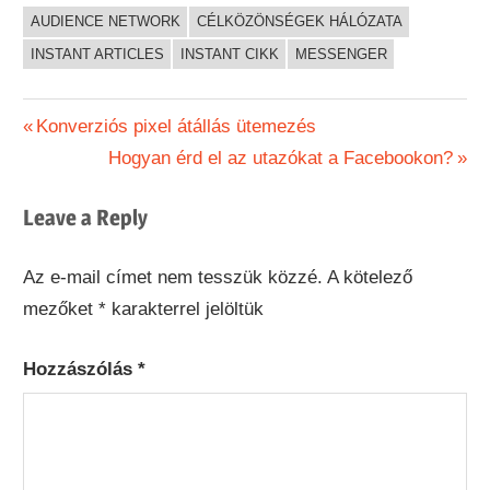
AUDIENCE NETWORK
CÉLKÖZÖNSÉGEK HÁLÓZATA
INSTANT ARTICLES
INSTANT CIKK
MESSENGER
Bejegyzés
Previous
Konverziós pixel átállás ütemezés
Post:
Next
Hogyan érd el az utazókat a Facebookon?
navigáció
Post:
Leave a Reply
Az e-mail címet nem tesszük közzé.
A kötelező
mezőket
*
karakterrel jelöltük
Hozzászólás
*