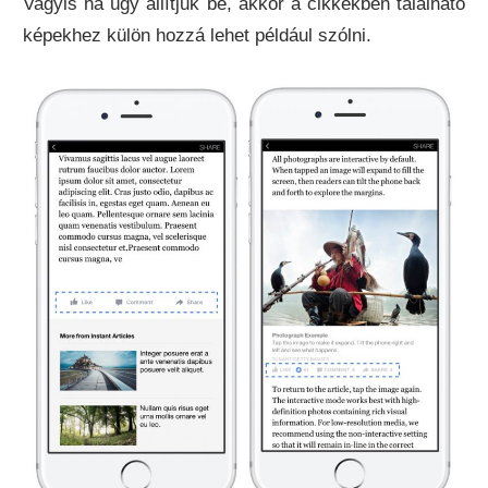
Vagyis ha úgy állítjuk be, akkor a cikkekben található
képekhez külön hozzá lehet például szólni.