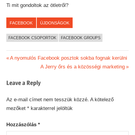
Ti mit gondoltok az ötletről?
FACEBOOK
ÚJDONSÁGOK
FACEBOOK CSOPORTOK
FACEBOOK GROUPS
Bejegyzés
Previous
A nyomulós Facebook posztok sokba fognak kerülni
Post:
Next
A Jerry őrs és a közösségi marketing
navigáció
Post:
Leave a Reply
Az e-mail címet nem tesszük közzé.
A kötelező
mezőket
*
karakterrel jelöltük
Hozzászólás
*