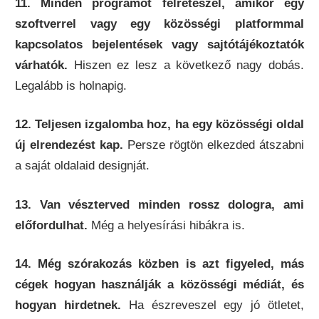
11. Minden programot félreteszel, amikor egy
szoftverrel vagy egy közösségi platformmal
kapcsolatos bejelentések vagy sajtótájékoztatók
várhatók.
Hiszen ez lesz a következő nagy dobás.
Legalább is holnapig.
12. Teljesen izgalomba hoz, ha egy közösségi oldal
új elrendezést kap.
Persze rögtön elkezded átszabni
a saját oldalaid designját.
13. Van vészterved minden rossz dologra, ami
előfordulhat.
Még a helyesírási hibákra is.
14. Még szórakozás közben is azt figyeled, más
cégek hogyan használják a közösségi médiát, és
hogyan hirdetnek.
Ha észreveszel egy jó ötletet,