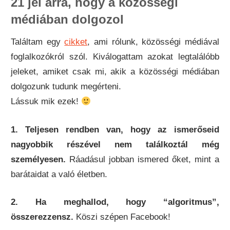
21 jel arra, hogy a közösségi
médiában dolgozol
Találtam egy
cikket
, ami rólunk, közösségi médiával
foglalkozókról szól. Kiválogattam azokat legtalálóbb
jeleket, amiket csak mi, akik a közösségi médiában
dolgozunk tudunk megérteni.
Lássuk mik ezek!
1. Teljesen rendben van, hogy az ismerőseid
nagyobbik részével nem találkoztál még
személyesen.
Ráadásul jobban ismered őket, mint a
barátaidat a való életben.
2. Ha meghallod, hogy “algoritmus”,
összerezzensz.
Köszi szépen Facebook!