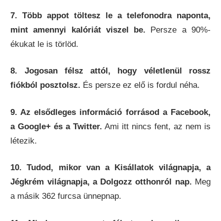
7. Több appot töltesz le a telefonodra naponta,
mint amennyi kalóriát viszel be.
Persze a 90%-
ékukat le is törlöd.
8. Jogosan félsz attól, hogy véletlenül rossz
fiókból posztolsz.
És persze ez elő is fordul néha.
9. Az elsődleges információ forrásod a Facebook,
a Google+ és a Twitter.
Ami itt nincs fent, az nem is
létezik.
10. Tudod, mikor van a Kisállatok világnapja, a
Jégkrém világnapja, a Dolgozz otthonról nap.
Meg
a másik 362 furcsa ünnepnap.