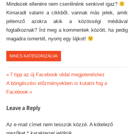
Mindezek ellenére nem cserélnénk senkivel igaz?
Kimaradt valami a cikkből, vannak más jelek, amik
jellemző azokra akik a közösségi médiával
foglalkoznak? Írd meg a kommentek között, ha pedig
magadra ismertél, nyomj egy lájkot!
NINCS KATEGORIZÁLVA
Bejegyzés
Previous
7 tipp az új Facebook oldal megjelenéshez
Next
Post:
A böngészési előzményekben is kutatni fog a
navigáció
Post:
Facebook
Leave a Reply
Az e-mail címet nem tesszük közzé.
A kötelező
mezőket
*
karakterrel jelöltük