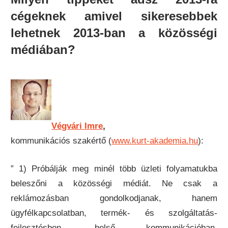
cégeknek amivel sikeresebbek
lehetnek 2013-ban a közösségi
médiában?
Végvári Imre
,
kommunikációs szakértő (
www.kurt-akademia.hu
):
” 1) Próbálják meg minél több üzleti folyamatukba
beleszőni a közösségi médiát. Ne csak a
reklámozásban gondolkodjanak, hanem
ügyfélkapcsolatban, termék- és szolgáltatás-
fejlesztésben, belső kommunikációban,