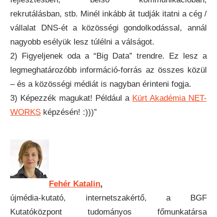
rekrutálásban, stb. Minél inkább át tudják itatni a cég /
vállalat DNS-ét a közösségi gondolkodással, annál
nagyobb esélyük lesz túlélni a válságot.
2) Figyeljenek oda a “Big Data” trendre. Ez lesz a
legmeghatározóbb információ-forrás az összes közül
– és a közösségi médiát is nagyban érinteni fogja.
3) Képezzék magukat! Például a
Kürt Akadémia NET-
WORKS
képzésén! :)))”
Fehér Katalin
,
újmédia-kutató, internetszakértő, a BGF
Kutatóközpont tudományos főmunkatársa