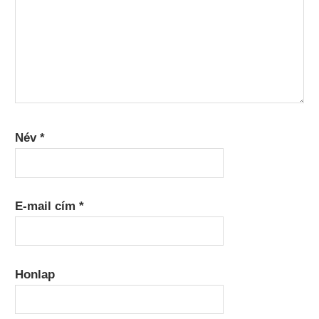
Név
*
E-mail cím
*
Honlap