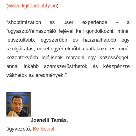
(
www.digitalidentity.hu
):
“shoptimization és user experience – a
fogyasztó/felhasználó fejével kell gondolkozni: minél
letisztultabb, egyszerűbb és használhatóbb egy
szolgáltatás, minél egyértelműbb csatlakozni és minél
kézenfekvőbb lojálisnak maradni egy közösséggel,
annál inkább számszerűsíthetők és készpénzre
válthatók az eredmények.”
Joanelli Tamás,
ügyvezető,
Be Social
: