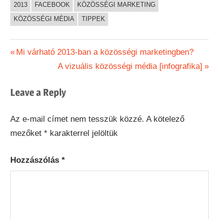
2013
FACEBOOK
KÖZÖSSÉGI MARKETING
KÖZÖSSÉGI MÉDIA
TIPPEK
Bejegyzés
Previous
Mi várható 2013-ban a közösségi marketingben?
Post:
Next
A vizuális közösségi média [infografika]
navigáció
Post:
Leave a Reply
Az e-mail címet nem tesszük közzé.
A kötelező
mezőket
*
karakterrel jelöltük
Hozzászólás
*