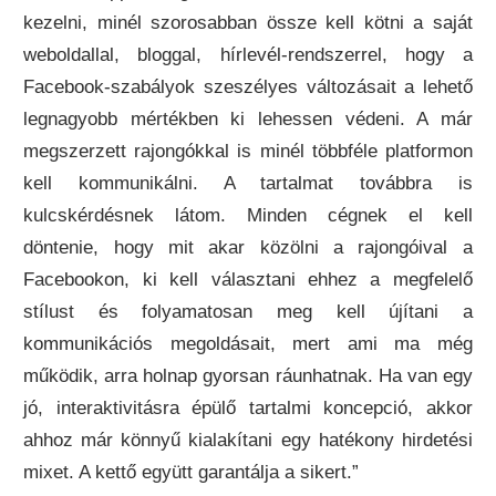
kezelni, minél szorosabban össze kell kötni a saját
weboldallal, bloggal, hírlevél-rendszerrel, hogy a
Facebook-szabályok szeszélyes változásait a lehető
legnagyobb mértékben ki lehessen védeni. A már
megszerzett rajongókkal is minél többféle platformon
kell kommunikálni. A tartalmat továbbra is
kulcskérdésnek látom. Minden cégnek el kell
döntenie, hogy mit akar közölni a rajongóival a
Facebookon, ki kell választani ehhez a megfelelő
stílust és folyamatosan meg kell újítani a
kommunikációs megoldásait, mert ami ma még
működik, arra holnap gyorsan ráunhatnak. Ha van egy
jó, interaktivitásra épülő tartalmi koncepció, akkor
ahhoz már könnyű kialakítani egy hatékony hirdetési
mixet. A kettő együtt garantálja a sikert.”