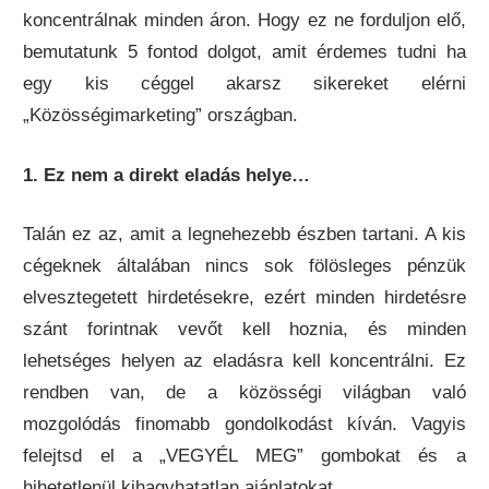
koncentrálnak minden áron. Hogy ez ne forduljon elő,
bemutatunk 5 fontod dolgot, amit érdemes tudni ha
egy kis céggel akarsz sikereket elérni
„Közösségimarketing” országban.
1. Ez nem a direkt eladás helye…
Talán ez az, amit a legnehezebb észben tartani. A kis
cégeknek általában nincs sok fölösleges pénzük
elvesztegetett hirdetésekre, ezért minden hirdetésre
szánt forintnak vevőt kell hoznia, és minden
lehetséges helyen az eladásra kell koncentrálni. Ez
rendben van, de a közösségi világban való
mozgolódás finomabb gondolkodást kíván. Vagyis
felejtsd el a „VEGYÉL MEG” gombokat és a
hihetetlenül kihagyhatatlan ajánlatokat.