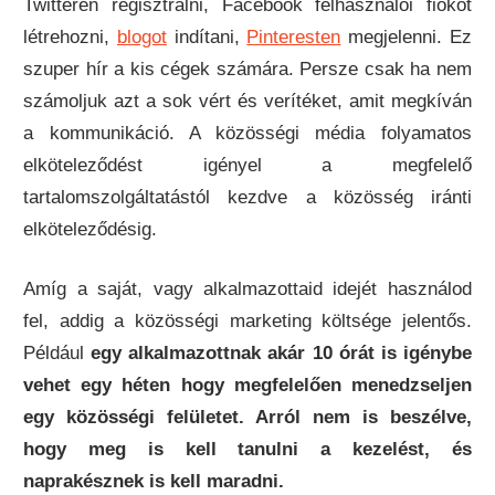
Twitteren regisztrálni, Facebook felhasználói fiókot
létrehozni,
blogot
indítani,
Pinteresten
megjelenni. Ez
szuper hír a kis cégek számára. Persze csak ha nem
számoljuk azt a sok vért és verítéket, amit megkíván
a kommunikáció. A közösségi média folyamatos
elköteleződést igényel a megfelelő
tartalomszolgáltatástól kezdve a közösség iránti
elköteleződésig.
Amíg a saját, vagy alkalmazottaid idejét használod
fel, addig a közösségi marketing költsége jelentős.
Például
egy alkalmazottnak akár 10 órát is igénybe
vehet egy héten hogy megfelelően menedzseljen
egy közösségi felületet. Arról nem is beszélve,
hogy meg is kell tanulni a kezelést, és
naprakésznek is kell maradni.