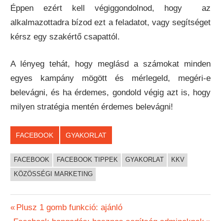
Éppen ezért kell végiggondolnod, hogy az
alkalmazottadra bízod ezt a feladatot, vagy segítséget
kérsz egy szakértő csapattól.
A lényeg tehát, hogy meglásd a számokat minden
egyes kampány mögött és mérlegeld, megéri-e
belevágni, és ha érdemes, gondold végig azt is, hogy
milyen stratégia mentén érdemes belevágni!
FACEBOOK
GYAKORLAT
FACEBOOK
FACEBOOK TIPPEK
GYAKORLAT
KKV
KÖZÖSSÉGI MARKETING
Bejegyzés
Previous
Plusz 1 gomb funkció: ajánló