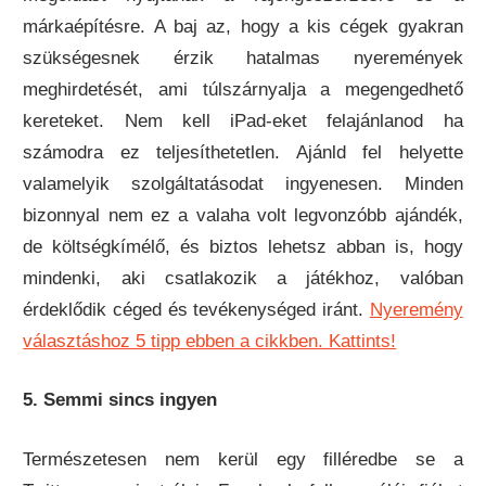
márkaépítésre. A baj az, hogy a kis cégek gyakran
szükségesnek érzik hatalmas nyeremények
meghirdetését, ami túlszárnyalja a megengedhető
kereteket. Nem kell iPad-eket felajánlanod ha
számodra ez teljesíthetetlen. Ajánld fel helyette
valamelyik szolgáltatásodat ingyenesen. Minden
bizonnyal nem ez a valaha volt legvonzóbb ajándék,
de költségkímélő, és biztos lehetsz abban is, hogy
mindenki, aki csatlakozik a játékhoz, valóban
érdeklődik céged és tevékenységed iránt.
Nyeremény
választáshoz 5 tipp ebben a cikkben. Kattints!
5. Semmi sincs ingyen
Természetesen nem kerül egy filléredbe se a