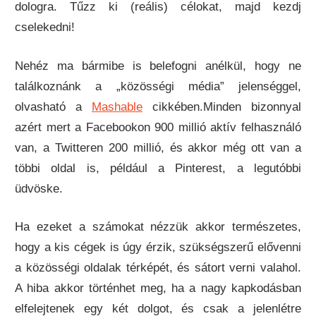
dologra. Tűzz ki (reális) célokat, majd kezdj
cselekedni!
Nehéz ma bármibe is belefogni anélkül, hogy ne
találkoznánk a „közösségi média” jelenséggel,
olvasható a
Mashable
cikkében.Minden bizonnyal
azért mert a Facebookon 900 millió aktív felhasználó
van, a Twitteren 200 millió, és akkor még ott van a
többi oldal is, például a Pinterest, a legutóbbi
üdvöske.
Ha ezeket a számokat nézzük akkor természetes,
hogy a kis cégek is úgy érzik, szükségszerű elővenni
a közösségi oldalak térképét, és sátort verni valahol.
A hiba akkor történhet meg, ha a nagy kapkodásban
elfelejtenek egy két dolgot, és csak a jelenlétre