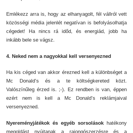
Emlékezz arra is, hogy az elhanyagolt, fél vállról vett
közösségi média jelenlét negatívan is befolyásolhatja
cégedet! Ha nincs rá időd, és energiád, jobb ha
inkább bele se vágsz.
4. Neked nem a nagyokkal kell versenyezned
Ha kis céged van akkor érezned kell a különbséget a
Mc Donald’s és a te költségkereted közt.
Valószínűleg érzed is. ;-). Ez rendben is van, éppen
ezért nem is kell a Mc Donald’s reklámjaival
versenyezned.
Nyereményjátékok és egyéb sorsolások
hatékony
megoldást nyújtanak a rajongószerzésre és a