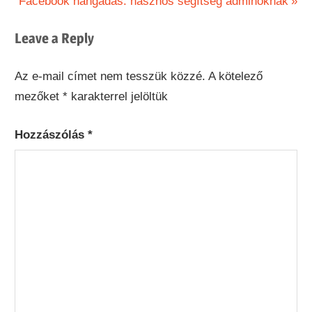
Next
Post:
Facebook hangadás: hasznos segítség adminoknak
navigáció
Post:
Leave a Reply
Az e-mail címet nem tesszük közzé.
A kötelező
mezőket
*
karakterrel jelöltük
Hozzászólás
*