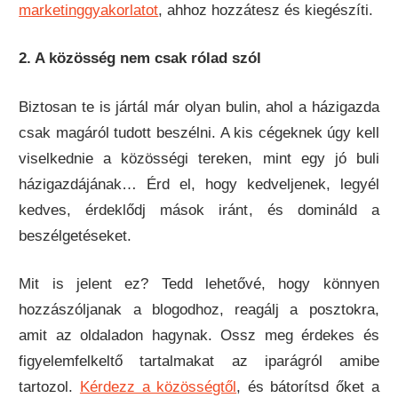
marketinggyakorlatot
, ahhoz hozzátesz és kiegészíti.
2. A közösség nem csak rólad szól
Biztosan te is jártál már olyan bulin, ahol a házigazda
csak magáról tudott beszélni. A kis cégeknek úgy kell
viselkednie a közösségi tereken, mint egy jó buli
házigazdájának… Érd el, hogy kedveljenek, legyél
kedves, érdeklődj mások iránt, és domináld a
beszélgetéseket.
Mit is jelent ez? Tedd lehetővé, hogy könnyen
hozzászóljanak a blogodhoz, reagálj a posztokra,
amit az oldaladon hagynak. Ossz meg érdekes és
figyelemfelkeltő tartalmakat az iparágról amibe
tartozol.
Kérdezz a közösségtől
, és bátorítsd őket a