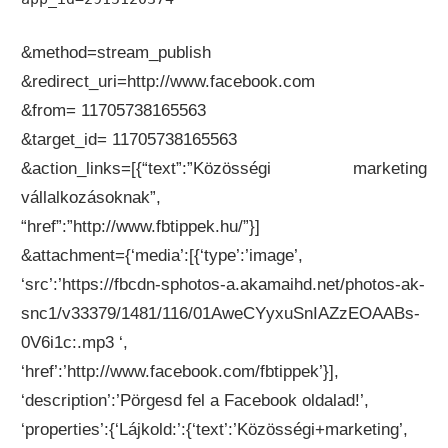
&method=stream_publish
&redirect_uri=http://www.facebook.com
&from= 11705738165563
&target_id= 11705738165563
&action_links=[{“text”:”Közösségi marketing
vállalkozásoknak”,
“href”:”http://www.fbtippek.hu/”}]
&attachment={‘media’:[{‘type’:’image’,
‘src’:’https://fbcdn-sphotos-a.akamaihd.net/photos-ak-
snc1/v33379/1481/116/01AweCYyxuSnIAZzEOAABs-
0V6i1c:.mp3 ‘,
‘href’:’http://www.facebook.com/fbtippek’}],
‘description’:’Pörgesd fel a Facebook oldalad!’,
‘properties’:{‘Lájkold:’:{‘text’:’Közösségi+marketing’,