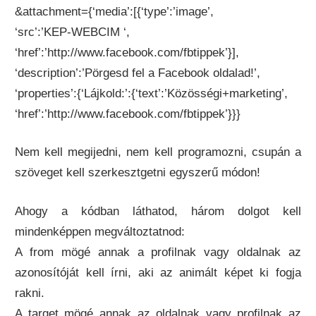
&attachment={‘media’:[{‘type’:’image’,
‘src’:’KEP-WEBCIM ‘,
‘href’:’http://www.facebook.com/fbtippek’}],
‘description’:’Pörgesd fel a Facebook oldalad!’,
‘properties’:{‘Lájkold:’:{‘text’:’Közösségi+marketing’,
‘href’:’http://www.facebook.com/fbtippek’}}}
Nem kell megijedni, nem kell programozni, csupán a
szöveget kell szerkesztgetni egyszerű módon!
Ahogy a kódban láthatod, három dolgot kell
mindenképpen megváltoztatnod:
A from mögé annak a profilnak vagy oldalnak az
azonosítóját kell írni, aki az animált képet ki fogja
rakni.
A target mögé annak az oldalnak vagy profilnak az