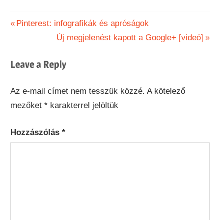
Bejegyzés
Previous
Pinterest: infografikák és apróságok
Post:
Next
Új megjelenést kapott a Google+ [videó]
navigáció
Post:
Leave a Reply
Az e-mail címet nem tesszük közzé.
A kötelező
mezőket
*
karakterrel jelöltük
Hozzászólás
*