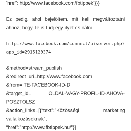
‘href’:’http://www.facebook.com/fbtippek’}}}
Ez pedig, ahol bejelöltem, mit kell megváltoztatni
ahhoz, hogy Te is tudj egy ilyet csinálni.
http://www.facebook.com/connect/uiserver.php?
app_id=2915120374
&method=stream_publish
&redirect_uri=http://www.facebook.com
&from= TE-FACEBOOK-ID-D
&target_id= OLDAL-VAGY-PROFIL-ID-AHOVA-
POSZTOLSZ
&action_links=[{“text”:”Közösségi marketing
vállalkozásoknak”,
“href”:”http://www.fbtippek.hu/”}]