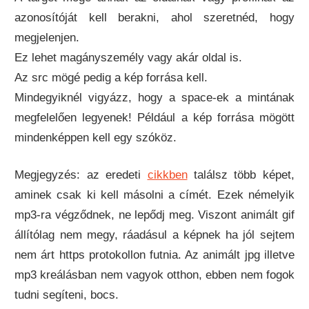
azonosítóját kell berakni, ahol szeretnéd, hogy
megjelenjen.
Ez lehet magányszemély vagy akár oldal is.
Az src mögé pedig a kép forrása kell.
Mindegyiknél vigyázz, hogy a space-ek a mintának
megfelelően legyenek! Például a kép forrása mögött
mindenképpen kell egy szóköz.
Megjegyzés: az eredeti
cikkben
találsz több képet,
aminek csak ki kell másolni a címét. Ezek némelyik
mp3-ra végződnek, ne lepődj meg. Viszont animált gif
állítólag nem megy, ráadásul a képnek ha jól sejtem
nem árt https protokollon futnia. Az animált jpg illetve
mp3 kreálásban nem vagyok otthon, ebben nem fogok
tudni segíteni, bocs.