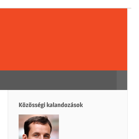
sségi
dozások
Search
Közösségi kalandozások