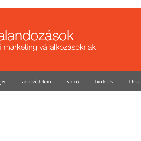
Közö
kalan
ger
adatvédelem
videó
hirdetés
libra