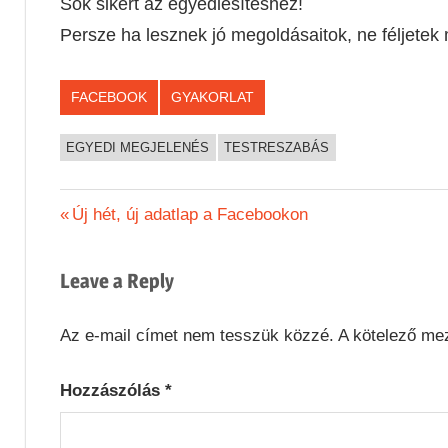
Sok sikert az egyediesítéshez!
Persze ha lesznek jó megoldásaitok, ne féljetek m
FACEBOOK
GYAKORLAT
EGYEDI MEGJELENÉS
TESTRESZABÁS
Bejegyzés
Previous
Új hét, új adatlap a Facebookon
Post:
navigáció
Leave a Reply
Az e-mail címet nem tesszük közzé.
A kötelező me
Hozzászólás
*