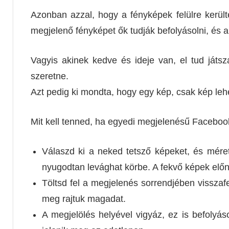
Azonban azzal, hogy a fényképek felülre került
megjelenő fényképet ők tudják befolyásolni, és a s
Vagyis akinek kedve és ideje van, el tud játs
szeretne.
Azt pedig ki mondta, hogy egy kép, csak kép le
Mit kell tenned, ha egyedi megjelenésű Facebook
Válaszd ki a neked tetsző képeket, és mére
nyugodtan levághat körbe. A fekvő képek elő
Töltsd fel a megjelenés sorrendjében visszafe
meg rajtuk magadat.
A megjelölés helyével vigyáz, ez is befolyáso