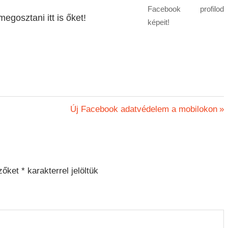
Facebook profilod
egosztani itt is őket!
képeit!
Next
Új Facebook adatvédelem a mobilokon
Post:
zőket
*
karakterrel jelöltük