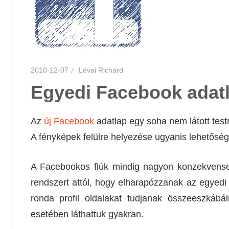
2010-12-07
Lévai Richárd
Egyedi Facebook adat
Az
új Facebook
adatlap egy soha nem látott test
A fényképek felülre helyezése ugyanis lehetősé
A Facebookos fiúk mindig nagyon konzekvense
rendszert attól, hogy elharapózzanak az egyedi
ronda profil oldalakat tudjanak összeeszkábá
esetében láthattuk gyakran.