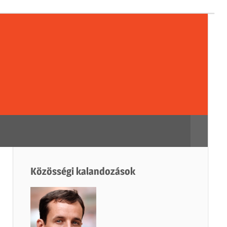
sségi
dozások
Search
Közösségi kalandozások