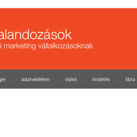
Közö
kalan
ger
adatvédelem
videó
hirdetés
libra