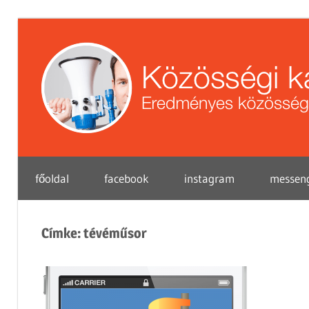
Skip
to
content
Eredményes
főoldal
facebook
instagram
messen
közösségi
marketing
tippek
Címke:
tévéműsor
vállalkozások