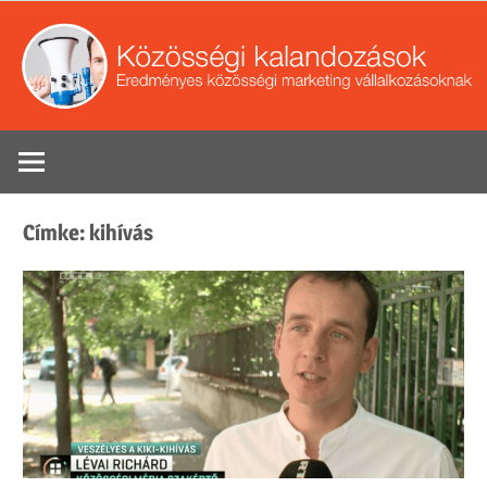
Skip
to
content
Eredményes
Se
közösségi
marketing
Címke:
kihívás
tippek
vállalkozások