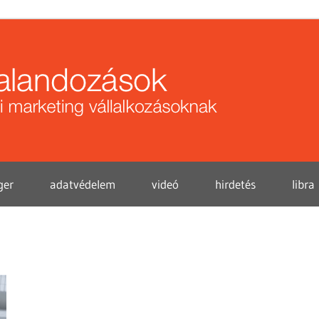
Közö
kalan
ger
adatvédelem
videó
hirdetés
libra