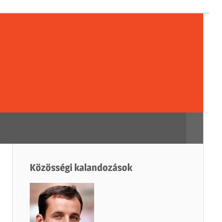
sségi
dozások
Search
Közösségi kalandozások