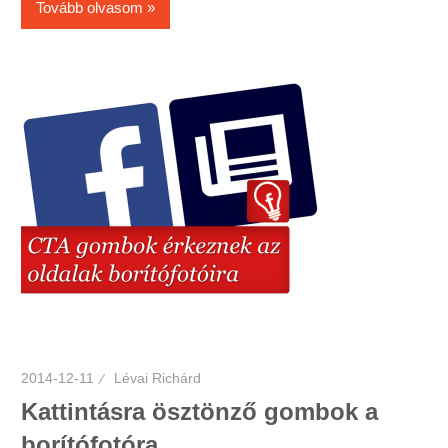
Tovább olvasom
2014-12-11
Lévai Richárd
Kattintásra ösztönző gombok a
borítófotóra