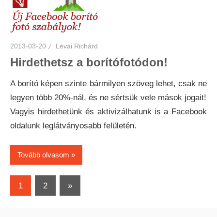
2013-03-20
Lévai Richárd
Hirdethetsz a borítófotódon!
A borító képen szinte bármilyen szöveg lehet, csak ne
legyen több 20%-nál, és ne sértsük vele mások jogait!
Vagyis hirdethetünk és aktivizálhatunk is a Facebook
oldalunk leglátványosabb felületén.
Tovább olvasom
Bejegyzések
Next
1
2
»
Posts
lapozása