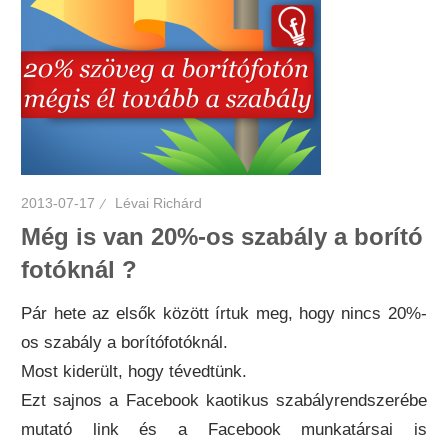
2013-07-17
Lévai Richárd
Még is van 20%-os szabály a borító
fotóknál ?
Pár hete az elsők között írtuk meg, hogy nincs 20%-
os szabály a borítófotóknál.
Most kiderült, hogy tévedtünk.
Ezt sajnos a Facebook kaotikus szabályrendszerébe
mutató link és a Facebook munkatársai is