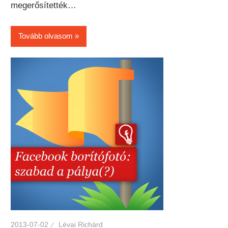
megerősítették…
Tovább olvasom
2013-07-02
Lévai Richárd