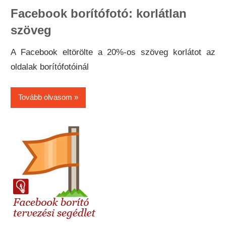
Facebook borítófotó: korlátlan
szöveg
A Facebook eltörölte a 20%-os szöveg korlátot az
oldalak borítófotóinál
Tovább olvasom